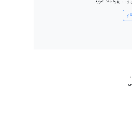
 ... بهره مند شوید.
ام
،
ی