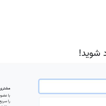
 شوید!
مشتری 
با عضوی
را سریع 