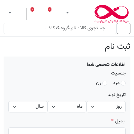
۰
۰
ورود
لیست مورد علاقه
سبد خرید
 theme
منو
ثبت نام
اطلاعات شخصی شما
جنسیت
مرد
زن
تاریخ تولد
ایمیل
*