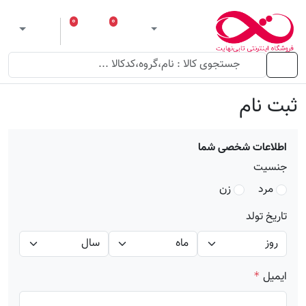
۰
۰
ورود
لیست مورد علاقه
سبد خرید
 theme
منو
ثبت نام
اطلاعات شخصی شما
جنسیت
مرد
زن
تاریخ تولد
ایمیل
*