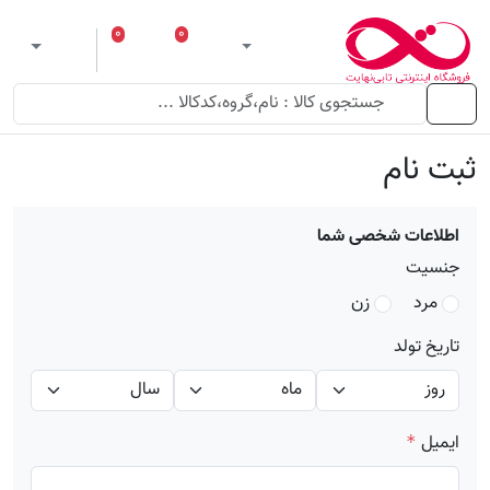
۰
۰
ورود
لیست مورد علاقه
سبد خرید
 theme
منو
ثبت نام
اطلاعات شخصی شما
جنسیت
مرد
زن
تاریخ تولد
ایمیل
*