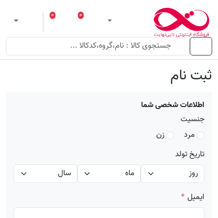
۰
۰
ورود
لیست مورد علاقه
سبد خرید
 theme
منو
ثبت نام
اطلاعات شخصی شما
جنسیت
مرد
زن
تاریخ تولد
ایمیل
*