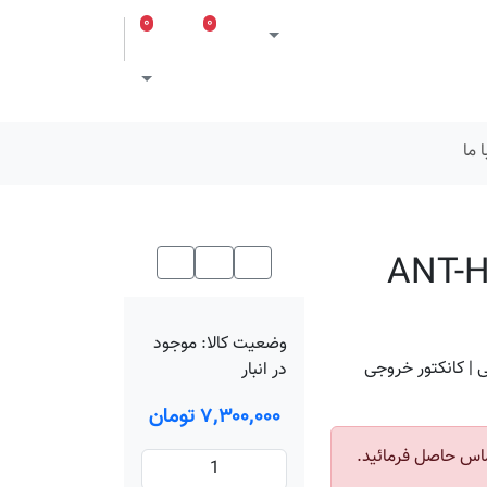
۰
۰
ورود
لیست مورد علاقه
سبد خرید
Toggle theme
 ما
وضعیت کالا:
موجود
ختار آنتن دو قطبی | کانکتور خروجی
در انبار
۷٬۳۰۰٬۰۰۰ تومان
اس حاصل فرمائید.