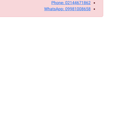
Phone: 02144671862
WhatsApp: 09981008658