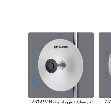
آنتن سولید دیش دلتالینک ANT-5531N
آنتن سالید دیش دلتا