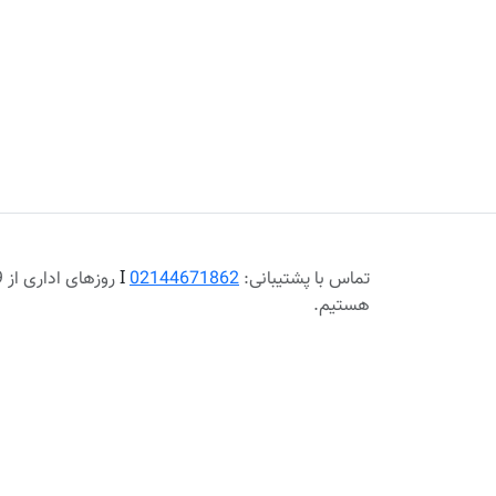
تماس با پشتیبانی:
02144671862
Ι
هستیم.
پرداخت در محل، شهر تهران
ارسال رایگا
اطلاعات
خدمات مشتری