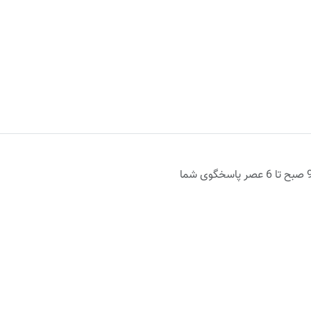
روزهای اداری از 9 صبح تا 6 عصر پاسخگوی شما
ن پُستی بالای 6میلیون تومان
ضمانت اصالت کالا
حساب کاربری شما
ما ر