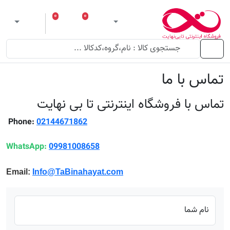
۰
۰
ورود
لیست مورد علاقه
سبد خرید
 theme
منو
تماس با ما
تماس با فروشگاه اینترنتی تا بی نهایت
Phone:
02144671862
WhatsApp:
09981008658
Email:
Info@TaBinahayat.com
نام شما