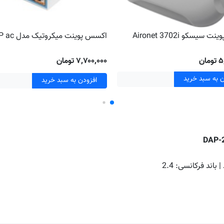
سیسکو Aironet 3702i
اکسس پوینت میکروتیک مدل hAP ac
ان
۷٬۷۰۰٬۰۰۰ تومان
ن به سبد خرید
افزودن به سبد خرید