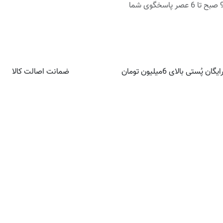
روزهای اداری از 9 صبح تا 6 عصر پاسخگوی شما
ن پُستی بالای 6میلیون تومان
ضمانت اصالت کالا
حساب کاربری شما
ما ر
حساب کاربری من
سفارش های من‌
آدرس ها
درخواست حساب فروشنده