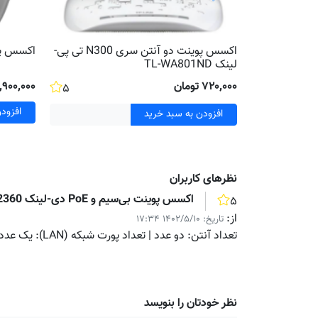
اکسس پوینت دو آنتن سری N300 تی پی-
اکسس پوینت 
لینک TL-WA801ND
۷۲۰٬۰۰۰ تومان
۵٬۹۰۰٬۰۰۰ توم
۵
افزود
افزودن به سبد خرید
نظر‌های کاربران
اکسس پوینت بی‌سیم و PoE دی-لینک DAP-2360
۵
از:
تاریخ:
۱۴۰۲/۵/۱۰ ۱۷:۳۴
تعداد آنتن: دو عدد | تعداد پورت شبکه (LAN): یک عدد | باند فرکانسی: 2.4
نظر خودتان را بنویسد