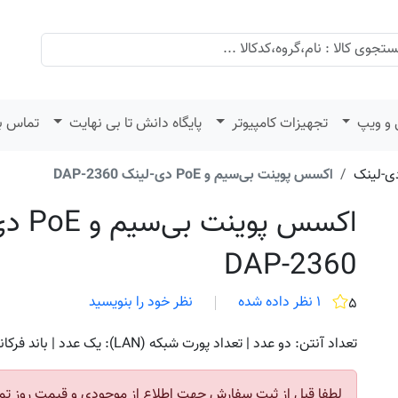
 و ویپ
تجهیزات کامپیوتر
پایگاه دانش تا بی نهایت
تماس با
ی-لینک
اکسس پوینت بی‌سیم و PoE دی-لینک DAP-2360
اکسس پوین
DAP-2360
۱ نظر داده شده
نظر خود را بنویسید
۵
تعداد آنتن: دو عدد | تعداد پورت شبکه (LAN): یک عدد | باند فرکانسی: 2.4
لطفا قبل از ثبت سفارش جهت اطلاع از موجودی و قیمت روز تم