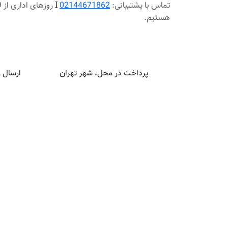
تماس با پشتیبانی:
02144671862
Ι
هستیم.
پرداخت در محل، شهر تهران
ارسال رایگا
اطلاعات
خدمات مشتری
راهنمای خرید از تا بی
کالاهای جدید
نهایت
حريم خصوصي
شرايط استفاده
درباره ما
ارسال و برگشت کالا
تماس با ما