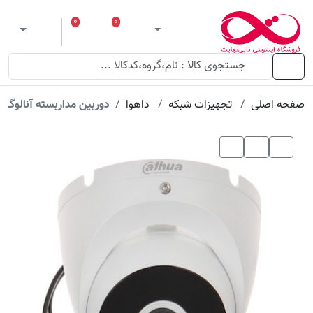
۰
۰
ورود
لیست مورد علاقه
سبد خرید
 theme
منو
صفحه اصلی
تجهیزات شبکه
داهوا
دوربین مداربسته آنالوگ داهوا T1A21P