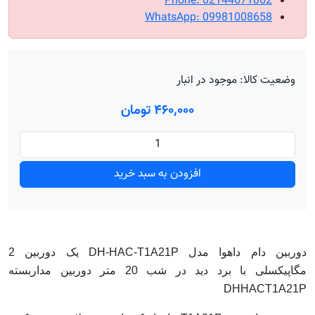
Phone: 02144671862
WhatsApp: 09981008658
وضعیت کالا:
موجود در انبار
۴۶۰٬۰۰۰ تومان
افزودن به سبد خرید
دوربین دام داهوا مدل DH-HAC-T1A21P یک دوربین 2
مگاپیکسلی با برد دید در شب 20 متر دوربین مداربسته
DHHACT1A21P