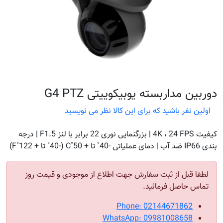
دوربین مداربسته یوبیکوییتی G4 PTZ
اولین نفر باشید که برای این کالا نظر می نویسید
کیفیت 4K ، 24 FPS | بزرگنمایی نوری 22 برابر با لنز F1.5 | درجه
بندی IP66 ضد آب | دمای عملیاتی -40˚ تا + 50˚C (-40˚ تا + 122˚F)
لطفا قبل از ثبت سفارش جهت اطلاع از موجودی و قیمت روز
تماس حاصل فرمائید.
Phone: 02144671862
WhatsApp: 09981008658