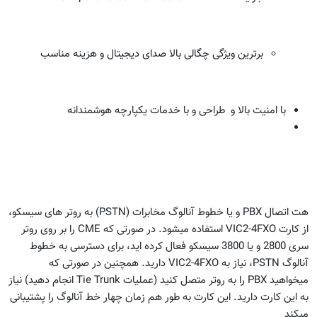
برترین ویژگی چگالی بالا صدای دیجیتال و هزینه مناسب
با امنیت بالا و طراحی و با خدمات یکپارچه هوشمندانه
هت اتصال PBX و یا خطوط آنالوگ مخابرات (PSTN) به روتر های سیسکو،
از کارت VIC2-4FXO استفاده میشود. در صورتی که CME را بر روی روتر
سری 2800 و یا 3800 سیسکو فعال کرده اید، برای دسترسی به خطوط
آنالوگ PSTN، نیاز به VIC2-4FXO دارید. همچنین در صورتی که
میخواهید PBX را به روتر متصل کنید (عملیات Tie Trunk انجام دهید) نیاز
به این کارت دارید. این کارت به طور هم زمان چهار خط آنالوگ را پشتیبانی
میکند