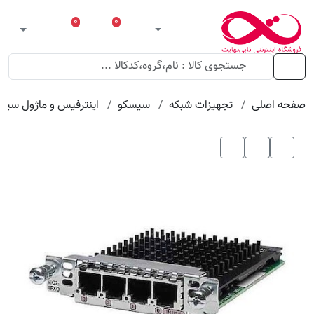
عنوان
مقدار
ویژگی
ویژگی
۰
۰
ورود
لیست مورد علاقه
سبد خرید
 theme
منو
صفحه اصلی
تجهیزات شبکه
سیسکو
اینترفیس و ماژول سیس