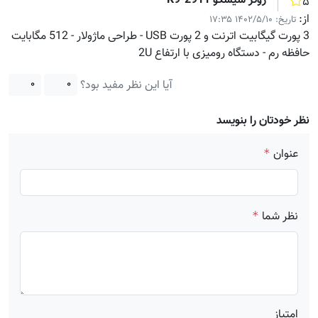
روتر سیسکو 2911-K9
۵
از:
تاریخ:
۱۴۰۲/۵/۱۰ ۱۷:۳۵
3 پورت گیگابیت اترنت و 2 پورت USB - طراحی ماژولار - 512 مگابایت
حافظه رم - دستگاه رومیزی با ارتفاع 2U
آیا این نظر مفید بود؟
۰
۰
نظر خودتان را بنویسد
عنوان
*
نظر شما
*
امتیاز