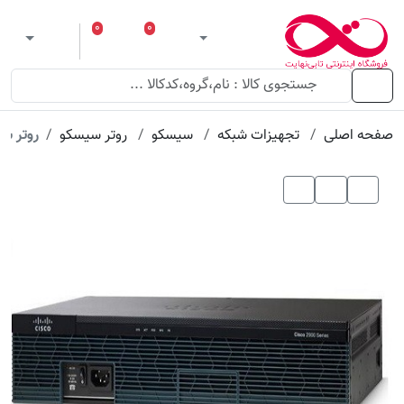
عنوان
مقدار
ویژگی
ویژگی
۰
۰
ورود
لیست مورد علاقه
سبد خرید
 theme
منو
صفحه اصلی
تجهیزات شبکه
سیسکو
روتر سیسکو
روتر سیسکو