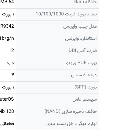
حافظه Ram
64 MB
تعداد پورت اترنت 10/100/1000
۱ پورت
مدل چیپ وایرلس
AR9342
استاندارد وایرلس
1b/g/n
قدرت آنتن DBI
12
پورت POE ورودی
دارد
درجه لایسنس
۴
پورت (SFP)
۱ پورت
سیستم عامل
uterOS
حافظه ذخیره سازی (NAND)
128 Mb
لوازم دیگر داخل بسته بندی
قطعاتی 