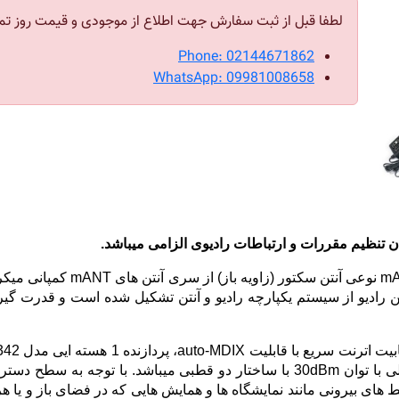
لطفا قبل از ثبت سفارش جهت اطلاع از موجودی و قیمت روز تم
Phone: 02144671862
WhatsApp: 09981008658
ن تنظیم مقررات و ارتباطات رادیوی الزامی میباشد.
RB911G-2HPnD-12S با نام تجاری
رای راه اندازی شبکه های HotSpot در محیط های بیرونی مانند نمایشگاه ها و همایش هایی که در ف