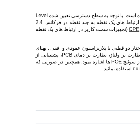
mANTBox 2 12s برای کار در فرکانس 2.4 گیگاهرتز (باند 2312-2732 مگاهرتز) و استاندارد بیسیم 802.11b/g/n آماده شده است. با توجه به سطح دسترسی تعیین شده Level
) در ارتباط های یک نقطه به چند نقطه در فرکانس 2.4
CPE
(تجهیزات سمت کاربر در ارتباط های یک نقطه
عات تا نرخ 300 مگابیت بر ثانیه، بهره گیری از ساختار دو قطبی با پلاریزاسیون عمودی و افقی , پهنای
پرتو آنتن (azimuth 120deg) و ( elevation 10deg)، ابعاد 140x348x82 میلی متر، وزن 816 گرم و سایر موارد مانند نظارت بر ولتاژ، نظارت بر دمای PCB، پشتیبانی از
استاندارد POE در منبع تغذیه، حداکثر قدرت مصرف 11W، توانائی روشن نمودن دستگاه از طریق پورت اترنت با استفاده از سوئیچ POE ها اشاره نمود. همچنین در صورتی که