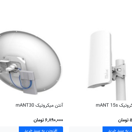
ک mANT 15s
آنتن میکروتیک mANT30
ان
۶٬۸۹۰٬۰۰۰ تومان
ن به سبد خرید
افزودن به سبد خرید