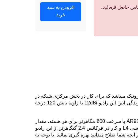
اس حاصل فرمائید.
افزودن به سبد
خرید
 mANTBox 2 12s نوعی آنتن سکتور (زاویه باز) از سری آنتن های mANT کمپانی میکروتیک میباشد که برای کار در بخش مرکزی شبکه در
فرکانس 2.4 گیگاهرتز طراحی و تولید شده است. این رادیو از سیستم یکپارچه رادیو و آنتن تشکیل شده است و قدرت گیرندگی آنتن این رادیو 12dBi با زاویه تابش 120 درجه
این رادیو از لحاظ سخت افزاری شامل 1 پورت گیگابیت اترنت سریع با قابلیت auto-MDIX، پردازنده 1 هسته ایی مدل AR9342 با سرعت 600 مگاهرتز برای هر هسته، مقدار
ذخیره گاه حافظه 64 مگاهرتز و کارت وایرلس داخلی با توان 30dBm با ساختار دو قطبی میباشد. با توجه به سطح دسترسی L4 و کار در فرکانس 2.4 گیگاهرتز از این رادیو
ضای باز و یا هر آنچه شما صلاح میدانید بهره گیری نمائید. با توجه به