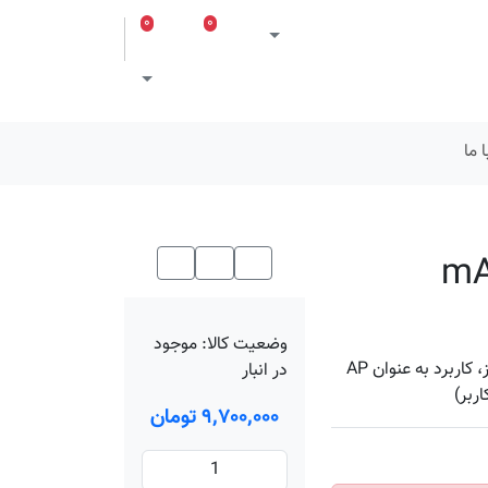
۰
۰
ورود
لیست مورد علاقه
سبد خرید
Toggle theme
 ما
وضعیت کالا:
موجود
رادیو وایرلس میکروتیک mANTBox 2 12s، فرکانس 2.4 گیگاهرتز، کاربرد به عنوان AP
در انبار
۹٬۷۰۰٬۰۰۰ تومان