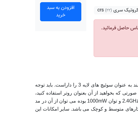
افزودن به سبد
روتیک سری crs
(۲۲)
خرید
اس حاصل فرمائید.
محصول Cloud Router Switch از تجهیزات میکروتیک نسل جدید روترهای ابرقدرت می باشد که قابلیت بکارگیری هوشمند به عنوان سوئیچ های لایه 3 را داراست. باید توجه
رتی که بخواهید از آن بعنوان روتر استفاده کنید،
کافیست پورت های دلخواه را از منوی Switch حذف کنید. از آنجا که دستگاه فوق دارای کارت وایرلس داخلی با فرکانس 2.4GHz و توان 1000mW بوده می توان از آن در مد
سب و کارهای متوسط و کوچک می باشد. سایر امکانات این