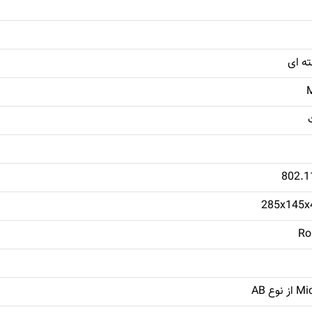
ه ای
802.1
285x145
Ro
وع AB