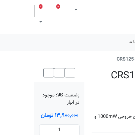
۰
۰
ورود
لیست مورد علاقه
سبد خرید
Toggle theme
 ما
ئیچ میکروتیک CRS125-
وضعیت کالا:
موجود
در انبار
۱۳٬۹۰۰٬۰۰۰ تومان
24 پورت گیگابیت اترنت | یک پورت فیبرنوری | کارت وایرلس با توان خروجی 1000mW و