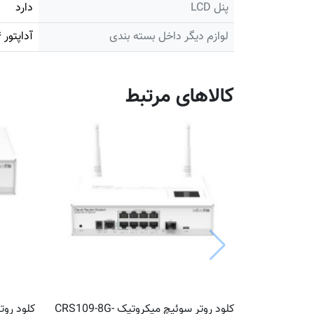
پنل LCD
دارد
لوازم دیگر داخل بسته بندی
آداپتور ۲۴ ولت و کابل OTG USB
کالاهای مرتبط
کلود روتر سوئیچ میکروتیک CRS109-8G-