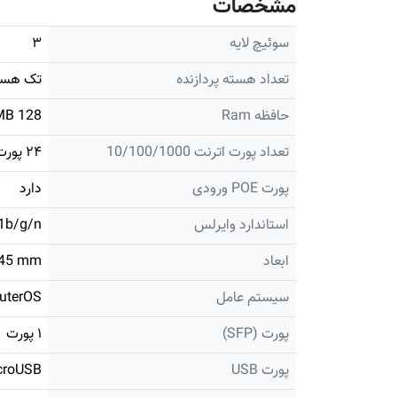
مشخصات
سوئیچ لایه
۳
تعداد هسته پردازنده
تک هست
حافظه Ram
128 MB
تعداد پورت اترنت 10/100/1000
۲۴ پورت
پورت POE ورودی
دارد
استاندارد وایرلس
1b/g/n
ابعاد
x45 mm
سیستم عامل
uterOS
پورت (SFP)
۱ پورت
پورت USB
MicroUSB از ن