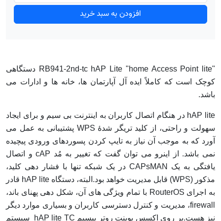
افزودن به سبد خرید
"RB941-2nd-tc hAP Lite "home Access Point lite دستگاهی
کوچک است که کاملاً ایده آل آپارتمان ها، خانه ها و ادارات می
باشد.
hAP lite در هنگام اتصال کاربران به اینترنت بی سیم و برای ایجاد
سهولت و راحتی، از کلید تریگر شدۀ WPS پشتیبانی به عمل می
آورد که به موجب آن نیاز به تایپ کردن پسوردهای ورودی پیچیده
نمی باشد. از اینرو می توان گفت که تغییر به مُد cAP و اتصال
یافتگی به یک CAPsMAN در یک شبکه تنها با فشار دهی کلید،
مذکور (WPS) قابل مدیریت خواهد بود.
البته، دستگاه hAP lite قادر
به اجرای RouterOS با تمام ویژگی های آن، شکل دهی پهنای باند،
firewall، مدیریت و کنترل دسترسی کاربران و بسیاری موارد دیگر
نیز هست.
بر روی اکسس پوینت روتر بیسیم hAP lite TC سیستم