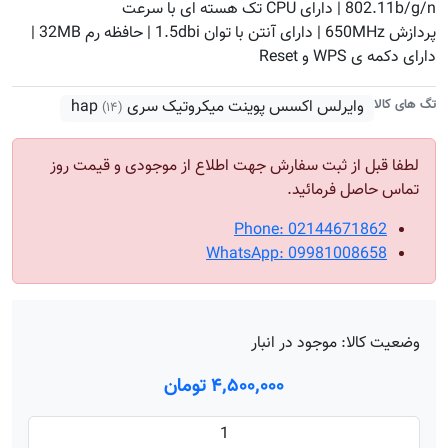
802.11b/g/n | دارای CPU تک هسته ای با سرعت
پردازش 650MHz | دارای آنتن با توان 1.5dbi | حافظه رم 32MB |
دارای دکمه ی WPS و Reset
تگ های کالا
وایرلس اکسس پوینت میکروتیک سری hap
(۱۴)
لطفا قبل از ثبت سفارش جهت اطلاع از موجودی و قیمت روز
تماس حاصل فرمائید.
Phone: 02144671862
WhatsApp: 09981008658
وضعیت کالا:
موجود در انبار
۴٬۵۰۰٬۰۰۰ تومان