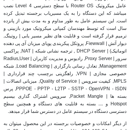
عامل میکروتیک Router OS با سطح دسترسی Level 4 نصب
میباشد که این دستگاه را به یک مسیریاب برجسته تبدیل کرده
است. این سیستم عامل به طور مداوم و به مدت بیش از پانزده
سال است که توسط مهندسان کمپانی میکروتیک مورد بازبینی و
ترمیم قرار گرفته است و قابلیت های نظیر مسیر یابی | روتینگ,
دیوار آتش | Fiewwall, پروتکل پیکربندی پویای میزبان آی پی دهنده
اتوماتیک) | DHCP Server , ترجمه نشانی شبکه | NAT, پراکسی
سرور | Proxy Server, رادیوس و مدیریت کاربران | Radius,User
Management, تعادل رسانی بارگزاری | Load Balancing, شبکه
خصوصی مجازی | VPN, راهگزینی برچسب چند قرارداری |
MPLS, کیفیت سرویس | Quality of Service, میزبانی اتصالات |
PPPOE - PPTP - L2TP - SSTP - OpenVPN - ISDN, پرس
بسته ها | Packet Mangle, سرویس اشتراک گذاری بیسیم
Hotspot و .... بسته به قابلیت های دستگاه و همچنین سطح
دسترسی دستگاه در سیستم عامل در دسترس شما قرار میدهد.
از دیگر امکانات و خصوصیات برجسته در این محصول میتوان به