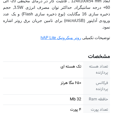
ابعاد 124x100x54 mm , قابلیت کار در درمای محیطی 20- الی
60+ درجه سانتیگراد, حداکثر توان مصرف انرژی 3.5W, حجم
ذخیره سازی 16 مگابایت (نوع ذخیره سازی Flash) و یک عدد
ورودی آداپتور (microUSB) برای تامین جریان برق روتر اشاره
نمود.
توضیحات تکمیلی
روتر میکروتیک hAP Lite
مشخصات
تعداد هسته
تک هسته ای
پردازنده
فرکانس
۶۵۰ مگا هرتز
پردازنده
حافظه Ram
32 Mb
تعداد پورت
۴ پورت