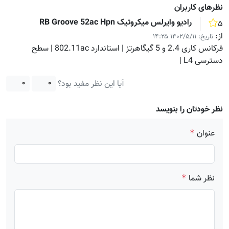
نظر‌های کاربران
رادیو وایرلس میکروتیک RB Groove 52ac Hpn
۵
از:
تاریخ:
۱۴۰۲/۵/۱۱ ۱۴:۲۵
فرکانس کاری 2.4 و 5 گیگاهرتز | استاندارد 802.11ac | سطح
دسترسی L4 |
آیا این نظر مفید بود؟
۰
۰
نظر خودتان را بنویسد
عنوان
*
نظر شما
*