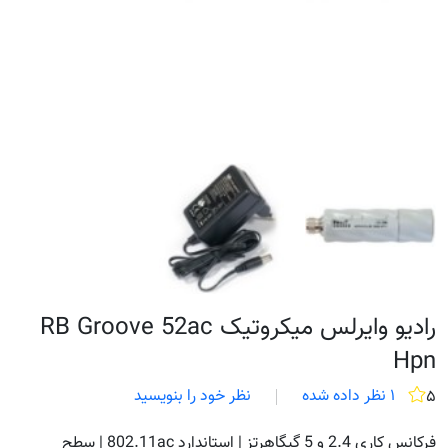
رادیو وایرلس میکروتیک RB Groove 52ac
Hpn
۱ نظر داده شده
نظر خود را بنویسید
۵
فرکانس کاری 2.4 و 5 گیگاهرتز | استاندارد 802.11ac | سطح