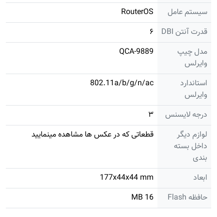
سیستم عامل
RouterOS
قدرت آنتن DBI
۶
مدل چیپ
QCA-9889
وایرلس
استاندارد
802.11a/b/g/n/ac
وایرلس
درجه لایسنس
۳
لوازم دیگر
قطعاتی که در عکس ها مشاهده مینمایید
داخل بسته
بندی
ابعاد
177x44x44 mm
حافظه Flash
16 MB