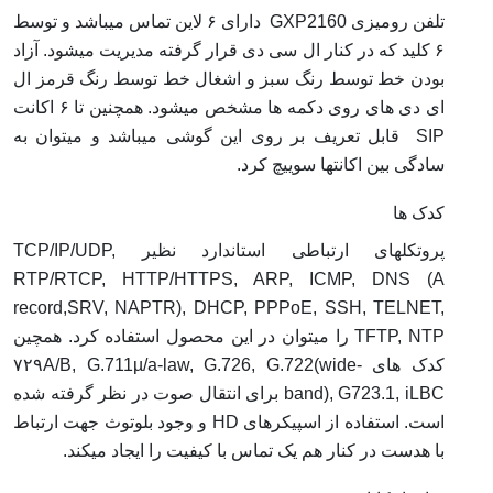
تلفن رومیزی GXP2160 دارای ۶ لاین تماس میباشد و توسط
۶ کلید که در کنار ال سی دی قرار گرفته مدیریت میشود. آزاد
بودن خط توسط رنگ سبز و اشغال خط توسط رنگ قرمز ال
ای دی های روی دکمه ها مشخص میشود. همچنین تا ۶ اکانت
SIP قابل تعریف بر روی این گوشی میباشد و میتوان به
سادگی بین اکانتها سوییچ کرد.
کدک ها
پروتکلهای ارتباطی استاندارد نظیر TCP/IP/UDP,
RTP/RTCP, HTTP/HTTPS, ARP, ICMP, DNS (A
record,SRV, NAPTR), DHCP, PPPoE, SSH, TELNET,
TFTP, NTP را میتوان در این محصول استفاده کرد. همچین
کدک های ۷۲۹A/B, G.711µ/a-law, G.726, G.722(wide-
band), G723.1, iLBC برای انتقال صوت در نظر گرفته شده
است. استفاده از اسپیکرهای HD و وجود بلوتوث جهت ارتباط
با هدست در کنار هم یک تماس با کیفیت را ایجاد میکند.