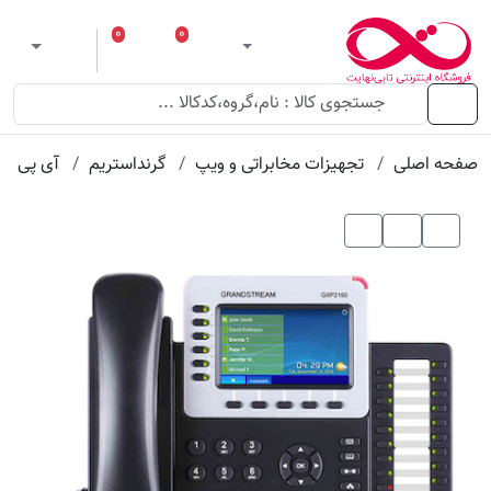
عنوان
مقدار
ویژگی
ویژگی
۰
۰
ورود
لیست مورد علاقه
سبد خرید
 theme
منو
صفحه اصلی
تجهیزات مخابراتی و ویپ
گرنداستریم
آی پی فو