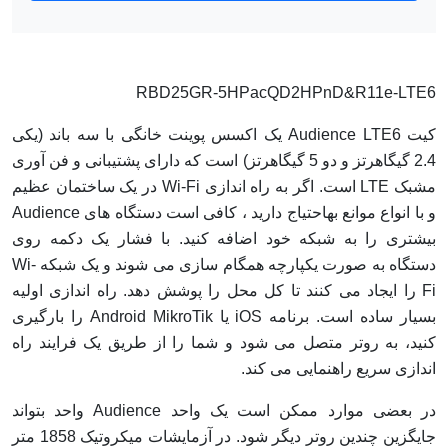
RBD25GR-5HPacQD2HPnD&R11e-LTE6
کیت Audience LTE6 یک اکسس پوینت خانگی با سه باند (یکی
2.4 گیگاهرتز و دو 5 گیگاهرتز) است که دارای پشتیبانی و فن آوری
مشبک LTE است. اگر به راه اندازی Wi-Fi در یک ساختمان عظیم
و با انواع موانع بهاحتیاج دارید ، کافی است دستگاه های Audience
بیشتری را به شبکه خود اضافه کنید. با فشار یک دکمه روی
دستگاه به صورت یکپارچه همگام سازی می شوند و یک شبکه Wi-
Fi را ایجاد می کنند تا کل محل را پوشش دهد. راه اندازی اولیه
بسیار ساده است. برنامه iOS یا Android MikroTik را بارگیری
کنید، به روتر متصل می شود و شما را از طریق یک فرایند راه
اندازی سریع راهنمایی می کند.
در بعضی موارد ممکن است یک واحد Audience واحد بتواند
جایگزین چندین روتر دیگر شود. در آزمایشات میکروتیک 1858 متر