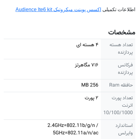
اطلاعات تکمیلی
اکسس پوینت میکروتیک Audience lte6 kit
مشخصات
تعداد هسته
۴ هسته ای
پردازنده
فرکانس
۷۱۶ مگاهرتز
پردازنده
حافظه Ram
256 MB
تعداد پورت
۲ پورت
اترنت
10/100/1000
استاندارد
2.4GHz=802.11b/g/n /
وایرلس
5GHz=802.11a/n/ac