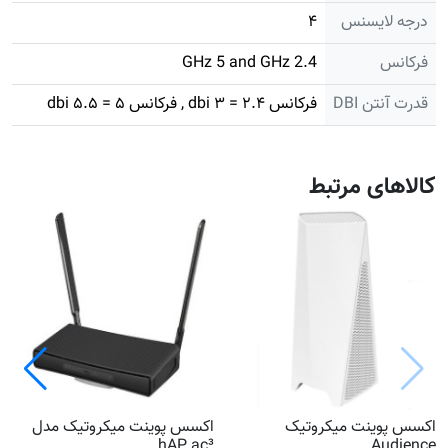
درجه لایسنس
۴
فرکانس
2.4 GHz 5 and GHz
قدرت آنتن DBI
فرکانس ۲.۴ = ۳ dbi , فرکانس ۵ = ۵.۵ dbi
کالاهای مرتبط
اکسس پوینت میکروتیک
اکسس پوینت میکروتیک مدل
hAP ac³
Audience