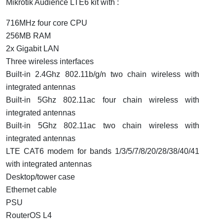
Mikrotik Audience LTE6 kit with :
716MHz four core CPU
256MB RAM
2x Gigabit LAN
Three wireless interfaces
Built-in 2.4Ghz 802.11b/g/n two chain wireless with
integrated antennas
Built-in 5Ghz 802.11ac four chain wireless with
integrated antennas
Built-in 5Ghz 802.11ac two chain wireless with
integrated antennas
LTE CAT6 modem for bands 1/3/5/7/8/20/28/38/40/41
with integrated antennas
Desktop/tower case
Ethernet cable
PSU
RouterOS L4