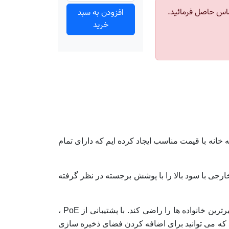
اس حاصل فرمائید.
افزودن به سبد
خرید
انه با قیمت مناسب ایجاد کرده ایم که دارای تمام
رجی با سود بالا را با پوشش برجسته در نظر گرفته
با 5 پورت اترنت گیگابایت، 256 مگابایت رم و پردازنده مرکزی چهار هسته ای ، hAP ac³ می تواند حتی بزرگترین و سختگیرترین خانواده ها را راضی کند. با پشتیبانی از PoE ،
گاه 128 مگابایتی NAND و یک درگاه USB در اندازه کامل وجود دارد که می توانید برای اضافه کردن فضای ذخیره سازی