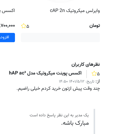
وایرلس میکروتیک cAP 2n
اکسس پوین
تومان
۷٬۷۰۰٬۰۰۰ توم
۵
افزود
نظر‌های کاربران
اکسس پوینت میکروتیک مدل hAP ac³
۵
از:
تاریخ:
۱۴۰۱/۵/۱۲ ۱۴:۵۰
چند وقت پیش ازتون خرید کردم خیلی راضیم.
یک مدیر به این نظر پاسخ داده است
مبارک باشه.