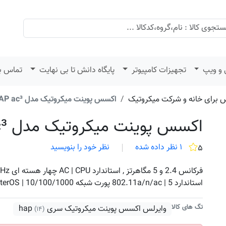
 و ویپ
تجهیزات کامپیوتر
پایگاه دانش تا بی نهایت
تماس با
س برای خانه و شرکت میکروتیک
اکسس پوینت میکروتیک مدل hAP ac³
اکسس پوینت میکروتیک مدل hAP ac³
۱ نظر داده شده
نظر خود را بنویسید
۵
استاندارد 802.11a/n/ac | 5 پورت شبکه 10/100/1000 | RouterOS لایسنس Level 4
تگ های کالا
وایرلس اکسس پوینت میکروتیک سری hap
(۱۴)