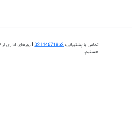
تماس با پشتیبانی:
02144671862
Ι
هستیم.
پرداخت در محل، شهر تهران
ارسال رایگا
اطلاعات
خدمات مشتری
راهنمای خرید از تا بی
کالاهای جدید
نهایت
حريم خصوصي