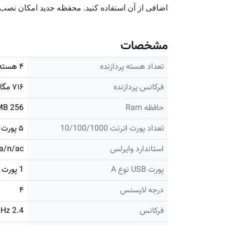
اضافی از آن استفاده کنید. محفظه جدید امکان نصب 
مشخصات
تعداد هسته پردازنده
۴ هسته ای
فرکانس پردازنده
۷۱۶ مگاهرتز
حافظه Ram
256 MB
تعداد پورت اترنت 10/100/1000
۵ پورت
استاندارد وایرلس
a/n/ac
پورت USB نوع A
1 پورت دارد
درجه لایسنس
۴
فرکانس
2.4 GHz 5 and GHz