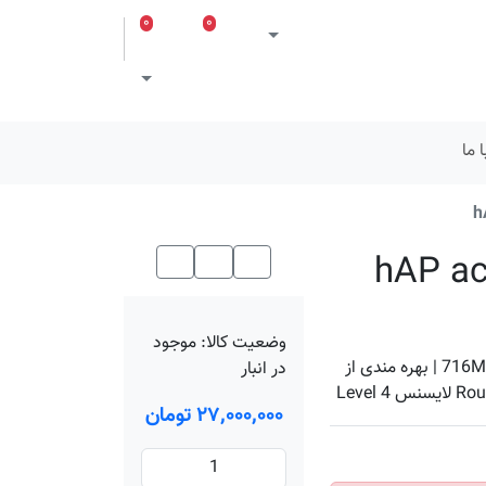
۰
۰
ورود
لیست مورد علاقه
سبد خرید
Toggle theme
 ما
وضعیت کالا:
موجود
فرکانس 2.4 و 5 مگاهرتز , استاندارد AC | CPU چهار هسته ای 716MHz | بهره مندی از
در انبار
۲۷٬۰۰۰٬۰۰۰ تومان