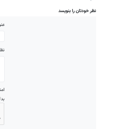
نظر خودتان را بنویسد
عنو
نظر
امت
بد