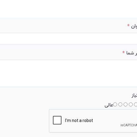
ان
*
 شما
*
یاز
عالی