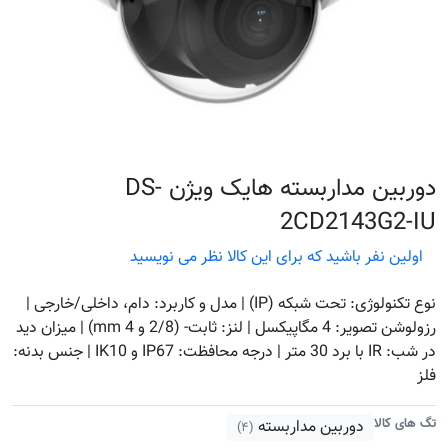
دوربین مداربسته هایک ویژن DS-
2CD2143G2-IU
اولین نفر باشید که برای این کالا نظر می نویسید
نوع تکنولوژی: تحت شبکه (IP) | مدل و کاربرد: دام، داخلی/خارجی |
رزولوشن تصویر: 4 مگاپیکسل | لنز: ثابت- (2/8 و 4 mm) | میزان دید
در شب: IR با برد 30 متر | درجه محافظت: IP67 و IK10 | جنس بدنه:
فلز
تگ های کالا
دوربین مداربسته
(۴)