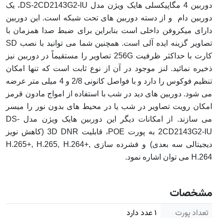
دوربین 4 مگاپیکسلی هایک ویژن مدل DS-2CD2143G2-IU، یک
دوربین دام و از دسته دوربین های تحت شبکه است. این دوربین
دارای میکروفن داخلی است بنابراین برای ضبط صدا همزمان با
تصاویر گزینه ایده آلی است. همچنین شما می توانید با نصب SD
کارت با حداکثر ظرفیت 256G تصاویر را مستقیماً در دوربین نیز
ذخیره نمائید. لنز موجود در آن از نوع ثابت است که تنها امکان
تنظیم فوکوس را دارد و با فواصل کانونی 2/8 و 4 میلی متر عرضه
می شود. دوربین های دید در شب با استفاده از امواج مادون قرمز
امکان رویت تصاویر در شب یا در محیط های بدون نور را میسر
می سازند. از امکانات دیگر این دوربین هایک ویژن مدل DS-
2CD2143G2-IU به پورت POE، قابلیت 3D DNR (کاهش نویز
دیجیتالی سه بعدی) و فشرده سازی H.265+, H.265, H.264+,
H.264 می توان اشاره نمود.
مشخصات
تعداد پورت
۱ عدد دارد