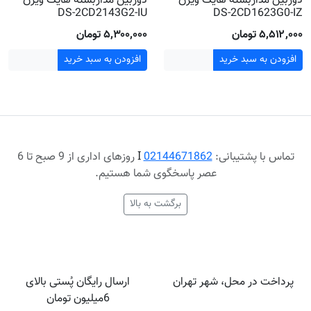
دوربین مداربسته هایک ویژن
دوربین مداربسته هایک ویژن
DS-2CD2143G2-IU
DS-2CD1623G0-IZ
۵٬۵۱۲٬۰۰۰ تومان
۵٬۳۰۰٬۰۰۰ تومان
افزودن به سبد خرید
افزودن به سبد خرید
تماس با پشتیبانی:
02144671862
Ι
روزهای اداری از 9 صبح تا 6
عصر پاسخگوی شما هستیم.
برگشت به بالا
پرداخت در محل، شهر تهران
ارسال رایگان پُستی بالای
6میلیون تومان