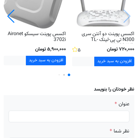
اکسس پوینت دو آنتن سری
اکسس پوینت سیسکو Aironet
N300 تی پی-لینک TL-
3702i
WA801ND
۷۲۰٬۰۰۰ تومان
۵٬۹۰۰٬۰۰۰ تومان
۵
افزودن به سبد خرید
افزودن به سبد خرید
نظر خودتان را بنویسد
عنوان
*
نظر شما
*