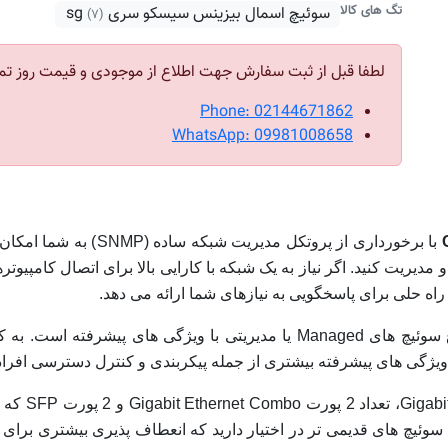
تگ های کالا
سوئیچ اسمال بیزینس سیسکو سری sg
(۷)
لطفا قبل از ثبت سفارش جهت اطلاع از موجودی و قیمت روز تم
Phone: 02144671862
WhatsApp: 09981008658
با برخورداری از پروتکل م
دیریت کنید. اگر نیاز به یک شبکه با کارایی بالا برای اتصال کامپیوتر
سوئیچ شبکه 28 پورت CISCO SG350-28P از نوع سوئیچ های Managed یا مدیریتی
ویژگی های پیشرفته بیشتری از جمله پیکربندی و کنترل دسترسی افراد ر
 مدل سوئیچ های قدیمی تر در اختیار دارید که انعطاف پذیری بیشتری بر