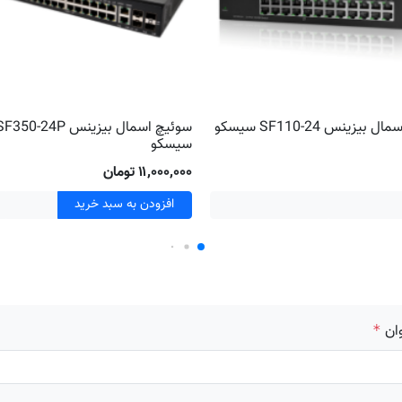
بیزینس SF110-24 سیسکو
سوئیچ اسمال بیزینس F350-24P
سیسکو
۱۱٬۰۰۰٬۰۰۰ تومان
افزودن به سبد خرید
ان
*