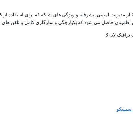
سوئیچ شبکه سیسکو 28 پورت CISCO SG350-28P از مدیریت امنیتی پیشرفته و ویژگی های شبکه که
ود که یکپارچگی و سازگاری کامل با تلفن های IP و دیگر ارتباطات را به طور کامل در اختیار دارید.
رافیک لایه 3