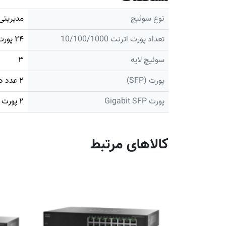
نوع سوئیچ
مدیریتی
تعداد پورت اترنت 10/100/1000
۲۴ پورت POE
سوئیچ لایه
۳
پورت (SFP)
۲ عدد دارد
پورت Gigabit SFP
۲ پورت دارد
کالاهای مرتبط