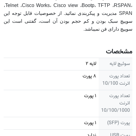
،Telnet ،Cisco Works، Cisco view ،Bootp، TFTP ،RSPAN،
SPAN مدیریت و پیکربندی نمائید. از خصوصیات قابل توجه این
سوییچ سبک بودن و کم حجم بودن آن است، گفتنی است این
سوییچ دارای فن نمیباشد.
مشخصات
سوئیچ لایه
لایه ۲
تعداد پورت
۸ پورت
اترنت 10/100
تعداد پورت
۱ پورت
اترنت
10/100/1000
پورت (SFP)
۱ پورت
پورت USB
ندارد