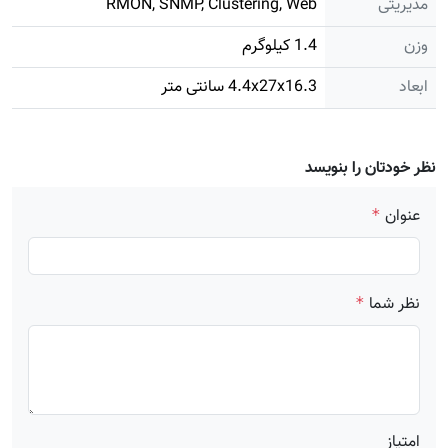
مدیریتی
RMON, SNMP, Clustering, Web
وزن
1.4 کیلوگرم
ابعاد
4.4x27x16.3 سانتی متر
نظر خودتان را بنویسد
عنوان
*
نظر شما
*
امتیاز