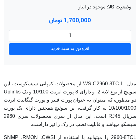
وضعیت کالا:
موجود در انبار
1٬700٬000 تومان
افزودن به سبد خرید
مدل WS-C2960-8TC-L از محصولات کمپانی سیسکوست، این
سوییچ از نوع لایه 2 و دارای 8 پورت اترنت 10/100 و یک Uplinks
دو منظوره که میتوان به عنوان پورت فیبر و پورت گیگابیت اترنت
10/100/1000 به کار گرفت، این سوئیچ همچنین دارای یک پورت
سریال RJ45 است، این مدل از سری محصولات سری 2960
سیسکو میباشد و قابلیت نصب در رک را نیز داراست.
2960-8TCL را میتوانید با استفاده از SNMP ،RMON ،CWSI