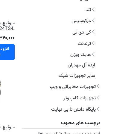
تندا
مرکوسیس
24TS-L
کی دی تی
۸٬۳۴۰٬۰۰۰ تو
ترندنت
افزود
هایک ویژن
خ
ایده آل مهدبان
سایر تجهیزات شبکه
تجهیزات مخابراتی و ویپ
تجهیزات کامپیوتر
پایگاه دانش تا بی نهایت
برچسب های محبوب
سوئیچ سیسکو 
آنتن رادیو وایرلس میکروتیک سری lhg