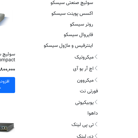
سوئیچ صنعتی سیسکو
اکسس پوینت سیسکو
روتر سیسکو
فایروال سیسکو
اینترفیس و ماژول سیسکو
میکروتیک
ompact
اچ آر یو آی
۶٬۸۰۰٬۰۰۰ توم
میکروون
افزود
خ
فورتی نت
یوبیکیوتی
داهوا
تی پی لینک
دی لینک