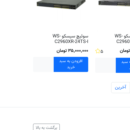
سوئیچ سیسکو WS-
سوئیچ سیسکو WS-
C2960XR-24TS-I
C2960
۳۵٬۰۰۰٬۰۰۰ تومان
۵
افزودن به سبد
 سبد
خرید
آخرین
برگشت به بالا