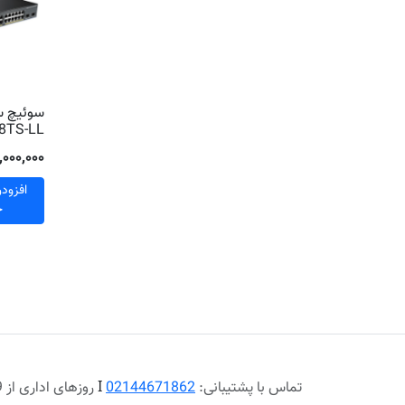
8TS-LL
۳۰٬۰۰۰٬۰۰۰ ت
افزود
خ
تماس با پشتیبانی:
02144671862
Ι