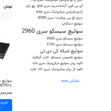
آی پی فون گرنداستریم سری gxp
پچ پنل
تومان
رادیو وایرلس میکروتیک سری wap
سرور اچ پی پرولینت سری dl380
سوئیچ دسکتاپ
سوئیچ سیسکو سری 2960
سوئیچ سیسکو سری 3560
سوئیچ سیسکو سری 3750
سوئیچ شبکه کی دی تی
سوئیچ نکسوس سیسکو
کارت گرافیک
کلود روتر سوئیچ میکروتیک سری crs
کلود کر روتر میکروتیک سری ccr
هارد
نمایش همه
8FPD-L
۳۷٬۰۰۰٬۰۰۰ ت
افزود
خ