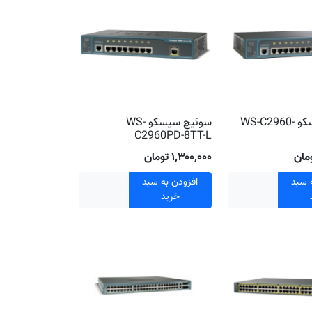
سوئیچ سیسکو WS-C2960-
سوئیچ سیسکو WS-
C2960PD-8TT-L
۱٬۳۰۰٬۰۰۰ تومان
 سبد
افزودن به سبد
خرید