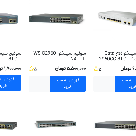
سوئیچ سیسکو Catalyst
سوئیچ سیسکو WS-C2960-
8TC-L
24TT-L
2960CG-8TC-L C
ان
۵٬۵۰۰٬۰۰۰ تومان
۱٬۷۰۰٬۰۰۰ تومان
۵
۵
افزودن به
ن به سبد
افزودن به سبد
خرید
رید
خرید