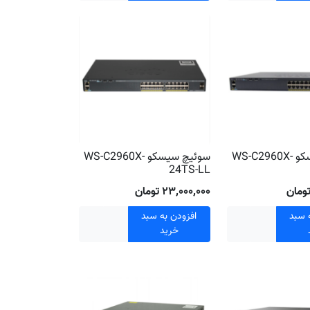
سوئیچ سیسکو WS-C2960X-
سوئیچ سیسکو WS-C2960X-
24TS-LL
۲۳٬۰۰۰٬۰۰۰ تومان
 سبد
افزودن به سبد
خرید