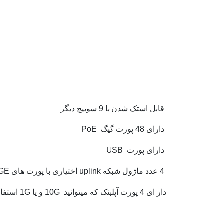
قابل استک شدن با 9 سوییچ دیگر
دارای 48 پورت گیگ PoE
دارای پورت USB
4 عدد ماژول شبکه uplink اختیاری با پورت های 1GE یا 10 GE
دار ای 4 پورت آپلینک که میتوانید 10G و یا 1G استفاده کنید