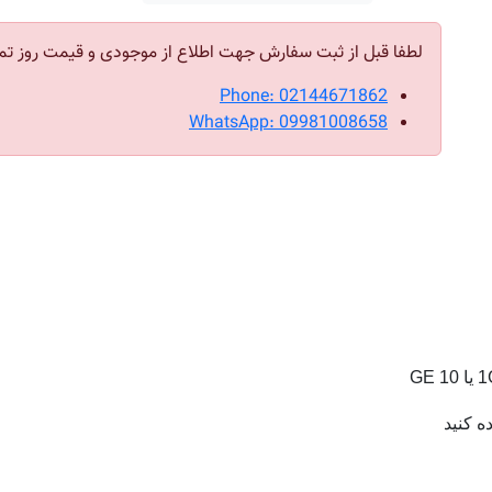
لطفا قبل از ثبت سفارش جهت اطلاع از موجودی و قیمت روز تم
Phone: 02144671862
WhatsApp: 09981008658