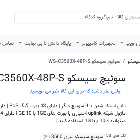
 و ویپ
تجهیزات کامپیوتر
پایگاه دانش تا بی نهایت
تماس با
یسکو
سوئیچ سیسکو WS-C3560X-48P-S
سوئیچ سیسکو WS-C3560X-48P-S
اولین نفر باشید که برای این کالا نظر می نویسید
م
میتوانید 10G و یا 1G استفاده کنید |
تگ های کالا
سوئیچ سیسکو سری 3560
(۲۱)