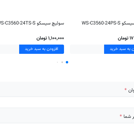
WS-C3560-24P
سوئیچ سیسکو WS-C3560-24TS-S
مان
۱٬۱۰۰٬۰۰۰ تومان
ن به سبد خرید
افزودن به سبد خرید
ان
*
 شما
*