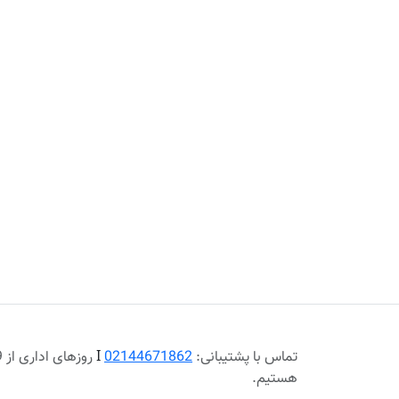
تماس با پشتیبانی:
02144671862
Ι
هستیم.