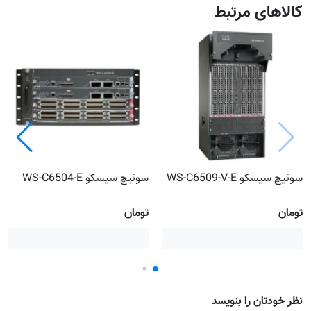
کالاهای مرتبط
سوئیچ سیسکو WS-C6509-V-E
سوئیچ سیسکو WS-C6504-E
تومان
تومان
نظر خودتان را بنویسد