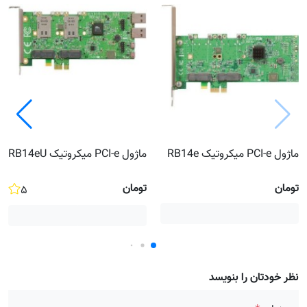
ماژول PCI-e میکروتیک RB14e
ماژول PCI-e میکروتیک RB14eU
تومان
تومان
۵
نظر خودتان را بنویسد