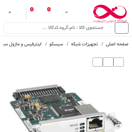
عنوان
مقدار
ویژگی
ویژگی
۰
۰
ورود
لیست مورد علاقه
سبد خرید
 theme
منو
صفحه اصلی
تجهیزات شبکه
سیسکو
اینترفیس و ماژول سیس