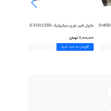
ماژول فیبر نوری میکروتیک S-31DLC20D
3553LC20D
۷٬۰۰۰٬۰۰۰ تومان
تومان
افزودن به سبد خرید