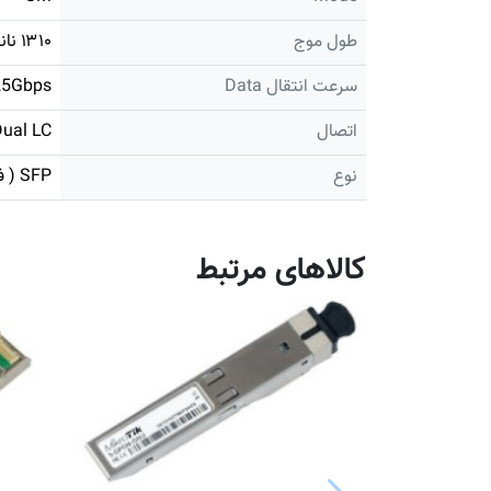
طول موج
۱۳۱۰ نانومتر
سرعت انتقال Data
25Gbps
اتصال
ual LC
نوع
SFP ( فیبر نوری )
کالاهای مرتبط