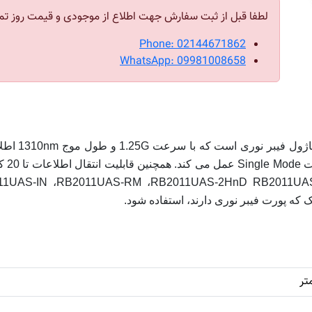
لطفا قبل از ثبت سفارش جهت اطلاع از موجودی و قیمت روز تم
Phone: 02144671862
WhatsApp: 09981008658
محصول LC05D
می کن
ق را برای دستگاه های 2011UAS-RM ،RB2011UAS-2HnD RB2011UAS-2HnD-IN