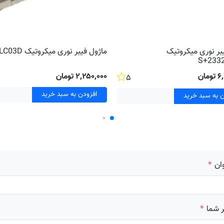
بر نوری میکروتیک
ماژول فیبر نوری میکروتیک S+85DLC03D
S+233
مان
۲٬۲۵۰٬۰۰۰ تومان
۵
افزودن به سبد خرید
ن به سبد خرید
ان
*
 شما
*