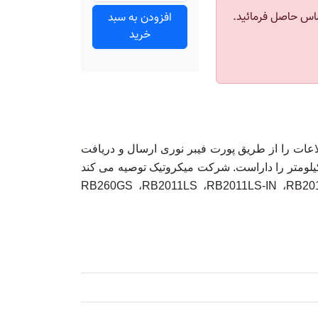
اس حاصل فرمائید.
افزودن به سبد
خرید
S-85D از تجهیزات میکروتیک یک ماژول فیبر نوری است که با سرعت 1.25G و طول موج 1310nm اطلاعات را از طریق پورت فیبر نوری ارسال و دریافت
د. دارای یک کانکتور Dual LC است و به صورت Single Mode عمل می کند. همچنین قابلیت انتقال اطلاعات تا 20 کیلومتر را داراست. شرکت میکروتیک توصیه می کند
RB260GS ،RB2011LS ،RB2011LS-IN ،RB2011UAS-IN ،RB