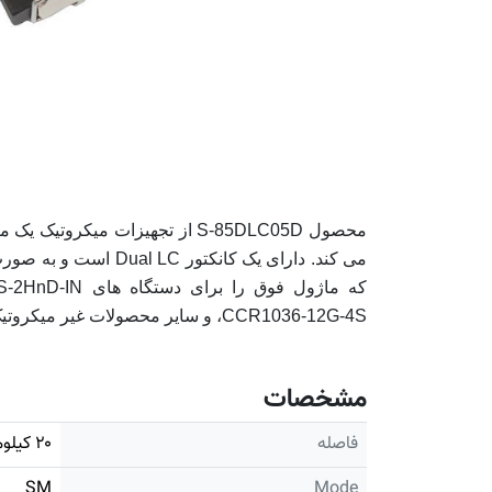
که ماژول فو
،CCR1036-12G-4S و سایر محصولات غیر میکروتیک که پورت فیبر نوری دارند، استفاده شود.
مشخصات
فاصله
۲۰ کیلومتر
SM
Mode