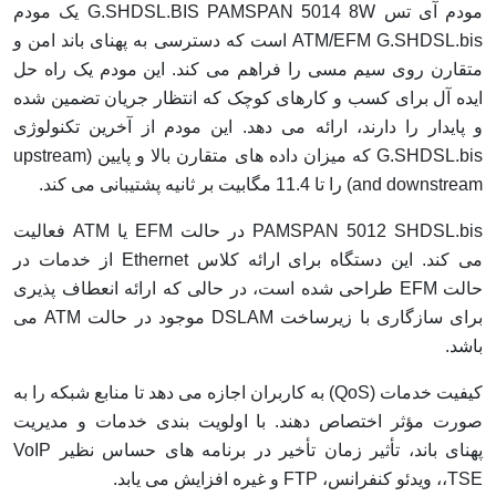
مودم آی تس G.SHDSL.BIS PAMSPAN 5014 8W یک مودم
ATM/EFM G.SHDSL.bis است که دسترسی به پهنای باند امن و
متقارن روی سیم مسی را فراهم می کند. این مودم یک راه حل
ایده آل برای کسب و کارهای کوچک که انتظار جریان تضمین شده
و پایدار را دارند، ارائه می دهد. این مودم از آخرین تکنولوژی
G.SHDSL.bis که میزان داده های متقارن بالا و پایین (upstream
and downstream) را تا 11.4 مگابیت بر ثانیه پشتیبانی می کند.
PAMSPAN 5012 SHDSL.bis در حالت EFM یا ATM فعالیت
می کند. این دستگاه برای ارائه کلاس Ethernet از خدمات در
حالت EFM طراحی شده است، در حالی که ارائه انعطاف پذیری
برای سازگاری با زیرساخت DSLAM موجود در حالت ATM می
باشد.
کیفیت خدمات (QoS) به کاربران اجازه می دهد تا منابع شبکه را به
صورت مؤثر اختصاص دهند. با اولویت بندی خدمات و مدیریت
پهنای باند، تأثیر زمان تأخیر در برنامه های حساس نظیر VoIP
،TSE، ویدئو کنفرانس، FTP و غیره افزایش می یابد.