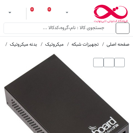
عنوان
مقدار
ویژگی
ویژگی
۰
۰
ورود
لیست مورد علاقه
سبد خرید
 theme
منو
صفحه اصلی
تجهیزات شبکه
میکروتیک
بدنه میکروتیک
بدن