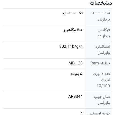
مشخصات
تعداد هسته
تک هسته ای
پردازنده
فرکانس
۶۰۰ مگاهرتز
پردازنده
استاندارد
802.11b/g/n
وایرلس
حافظه Ram
128 MB
تعداد پورت
۵ پورت
اترنت
10/100
مدل چیپ
AR9344
وایرلس
درجه لایسنس
۴