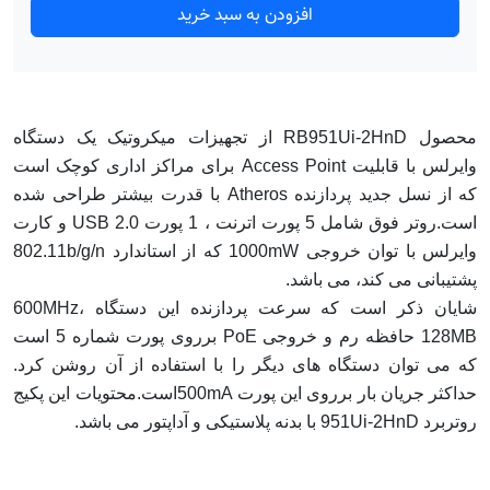
افزودن به سبد خرید
محصول RB951Ui-2HnD از تجهیزات میکروتیک یک دستگاه
وایرلس با قابلیت Access Point برای مراکز اداری کوچک است
که از نسل جدید پردازنده Atheros با قدرت بیشتر طراحی شده
است.روتر فوق شامل 5 پورت اترنت ، 1 پورت USB 2.0 و کارت
وایرلس با توان خروجی 1000mW که از استاندارد 802.11b/g/n
پشتیبانی می کند، می باشد.
شایان ذکر است که سرعت پردازنده این دستگاه 600MHz،
128MB حافظه رم و خروجی PoE برروی پورت شماره 5 است
که می توان دستگاه های دیگر را با استفاده از آن روشن کرد.
حداکثر جریان بار برروی این پورت 500mAاست.محتویات این پکیج
روتربرد 951Ui-2HnD با بدنه پلاستیکی و آداپتور می باشد.