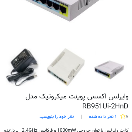
وایرلس اکسس پوینت میکروتیک مدل
RB951Ui-2HnD
۱ نظر داده شده
نظر خود را بنویسید
۵
کارت وایرلس با توان خروجی 1000mW و فرکانس 2.4GHz | پردازنده