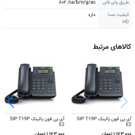
طریق وای فای
۸۰۲.۱۱a/b/n/g/ac
کیفیت صدا
دارد
HD
کالاهای مرتبط
آی پی فون یالینک SIP T19P
آی پی فون یالینک SIP T19P
E2
E2
۱٬۱۷۳٬۰۰۰ تومان
۱٬۱۷۳٬۰۰۰ تومان