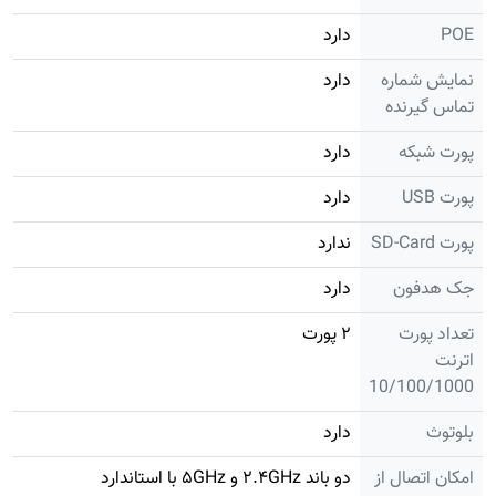
POE
دارد
نمایش شماره
دارد
تماس گیرنده
پورت شبکه
دارد
پورت USB
دارد
پورت SD-Card
ندارد
جک هدفون
دارد
تعداد پورت
۲ پورت
اترنت
10/100/1000
بلوتوث
دارد
امکان اتصال از
دو باند ۲.۴GHz و ۵GHz با استاندارد