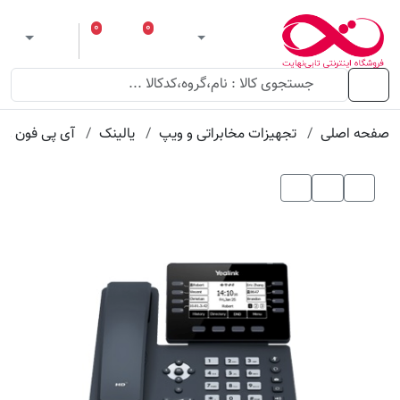
عنوان
مقدار
ویژگی
ویژگی
۰
۰
ورود
لیست مورد علاقه
سبد خرید
 theme
منو
صفحه اصلی
تجهیزات مخابراتی و ویپ
یالینک
آی پی فون وی