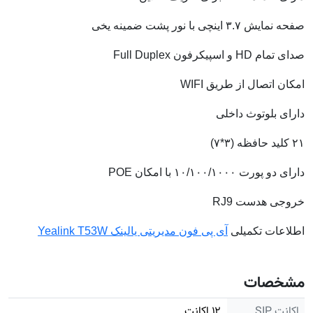
صفحه نمایش ۳.۷ اینچی با نور پشت ضمینه یخی
صدای تمام HD و اسپیکرفون Full Duplex
امکان اتصال از طریق WIFI
دارای بلوتوث داخلی
۲۱ کلید حافظه (۳*۷)
دارای دو پورت ۱۰/۱۰۰/۱۰۰۰ با امکان POE
خروجی هدست RJ9
اطلاعات تکمیلی
آی پی فون مدیریتی یالینک Yealink T53W
مشخصات
اکانت SIP
۱۲ اکانت