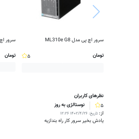
سرور اچ پی مدل ML310e G8
سرور اچ پی م
تومان
تومان
۵
نظر‌های کاربران
نوستالژی به روز
۵
از:
تاریخ:
۱۴۰۲/۴/۲۶ ۱۲:۲۶
یادش بخیر سرور کار راه بندازیه