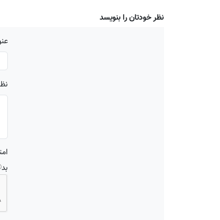
نظر خودتان را بنویسد
عنو
نظر
امت
بد