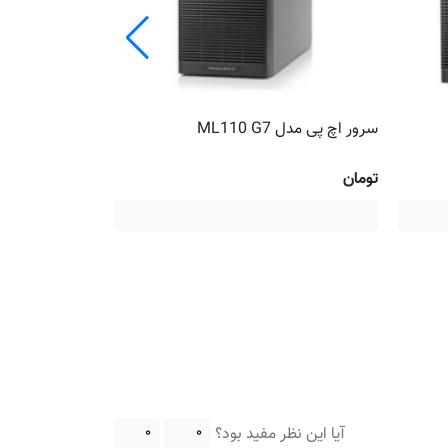
سرور اچ پی مدل ML110 G7
با 16 گیگ رم
تومان
تومان
آیا این نظر مفید بود؟
۰
۰