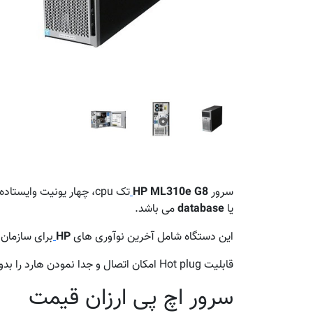
سرور
HP ML310e G8
تک cpu، چهار یونیت وایستاده ، مناسب سازمان های در حال توسعه ، دفاتر و شعبه های شرکت های بزرگ جهت
یا
database
می باشد.
این دستگاه شامل آخرین نوآوری های
HP
برای سازمان های ک
قابلیت Hot plug امكان اتصال و جدا نمودن هارد را بدون خاموش كردن سیستم و قطع جریان برق فراهم می آورد.
سرور اچ پی ارزان قیمت