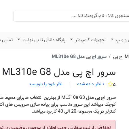
 و ویپ
تجهیزات کامپیوتر
پایگاه دانش تا بی نهایت
تماس با
سرور اچ پی مدل ML310e G8
سرور اچ پی مدل ML310e G8
۱ نظر داده شده
نظر خود را بنویسید
۵
سرور اچ پی مدل ML310e G8 از بهترین انتخاب هابر
کوچک میباشد این سرور مناسب برای پیاده سازی سرویس های اکتیو
کنترلر در یک مجموعه 20 الی 40 کاربره میباشد.
لطفا قبل از ثبت سفارش جهت اطلاع از موجودی و قیمت روز تم