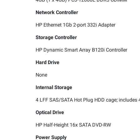
4GB (1 x 4GB) PC3-12800E DDR3 UDIMM
Network Controller
HP Ethernet 1Gb 2-port 332i Adapter
Storage Controller
HP Dynamic Smart Array B120i Controller
Hard Drive
None
Internal Storage
4 LFF SAS/SATA Hot Plug HDD cage; includes 4
Optical Drive
HP Half-Height 16x SATA DVD-RW
Power Supply