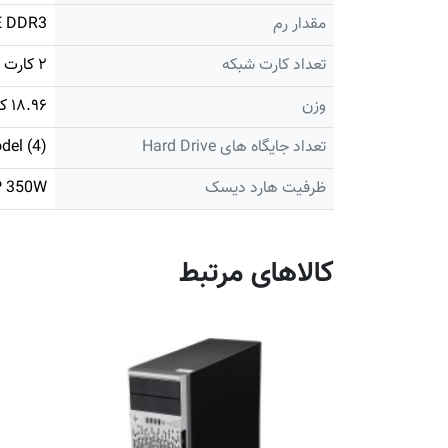
مقدار رم
E DDR3
تعداد کارت شبکه
۲ کارت
وزن
۱۸.۹۶ کیلوگرم
تعداد جایگاه های Hard Drive
(4) LFF SAS/SATA/SSD or; (8) SFF SAS/SATA/SSD; Hot plug and/or Non-hot plug, depending on model
ظرفیت هارد دیسک
P 350W
کالاهای مرتبط