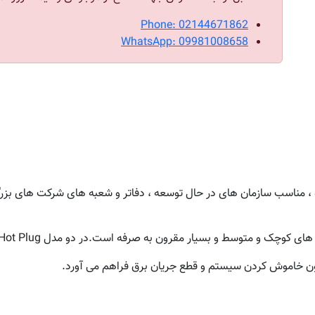
Phone: 02144671862
WhatsApp: 09981008658
وچک و متوسط و بسیار مقرون به صرفه است.در دو مدل Hot Plug و Non Hot Plug ارائه شده است.