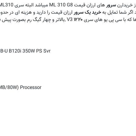
ز خریدارن
سرور
گر شما تمایل به
خرید یک سرور
ارزان قیمت را دارید و هزینه ای در حدود ۲ میلیون تومان بر
 که با سی پی یو های سری
۱۲۲۰
V3 ,بالاتر و چهار گیگ رم بصورت پیش
B-U B120i 350W PS Svr
8MB/80W) Processor