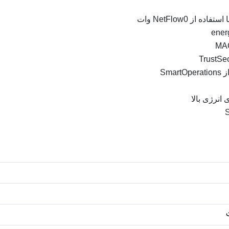
 NetFlow0 وات
Sm
انرژی بالا