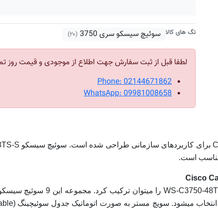
تگ های کالا
سوئیچ سیسکو سری 3750
(۲۰)
لطفا قبل از ثبت سفارش جهت اطلاع از موجودی و قیمت روز تم
Phone: 02144671862
WhatsApp: 09981008658
مناسب است.
با فناوری StackWise حداکثر 9 سوئ