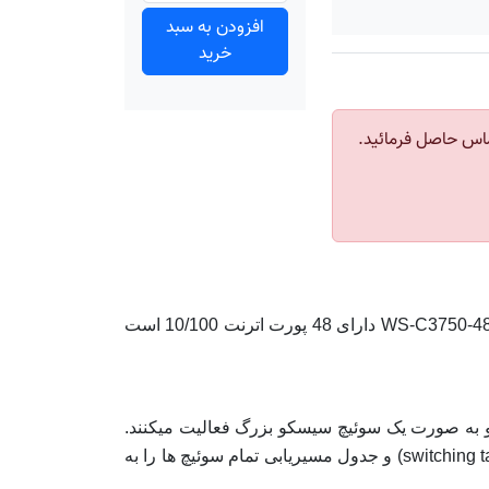
افزودن به سبد
خرید
اس حاصل فرمائید.
سوئیچ سیسکو Cisco Catalyst WS-C3750-48TS-S برای کاربردهای سازمانی طراحی شده است. سوئیچ سیسکو WS-C3750-48TS-S دارای 48 پورت اترنت 10/100 است
یچ سیسکو WS-C3750-48TS-S را میتوان ترکیب کرد. مجموعه این 9 سوئیچ سیسکو به صورت یک سوئیچ سیسکو بزرگ فعالیت میکنند.
یکی سوئیچ سیسکو به عنوان سوئیچ اصلی (Master) انتخاب میشود. سویچ مستر به صورت اتوماتیک جدول سوئیچینگ (switching table) و جدول مسیریابی تمام سوئیچ ها را به