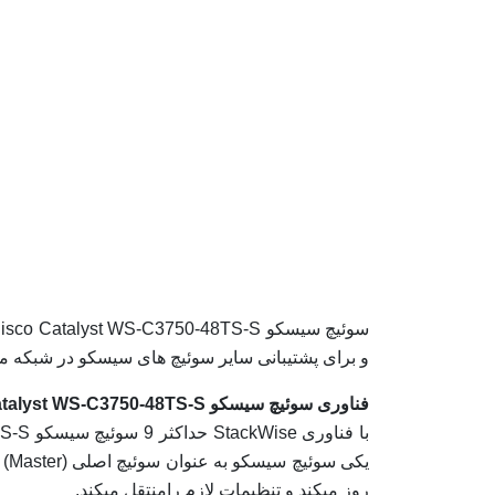
و برای پشتیبانی سایر سوئیچ های سیسکو در شبکه 
فناوری سوئیچ سیسکو Cisco Catalyst WS-C3750-48TS-S
روز میکند و تنظیمات لازم رامنتقل میکند.