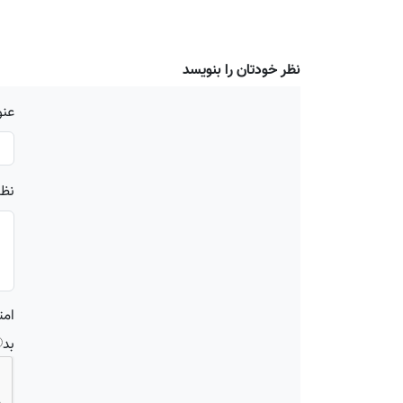
نظر خودتان را بنویسد
عنو
نظر
امت
بد