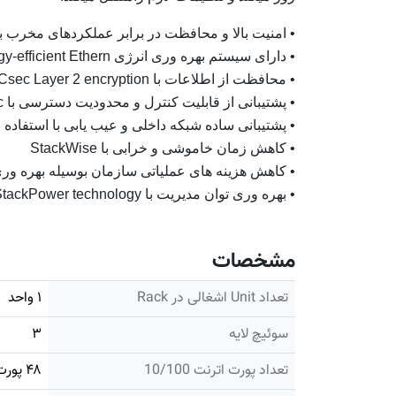
• امنیت بالا و محافظت در برابر عملکردهای مخرب با استفاده از
• دارای سیستم بهره وری انرژی energy-efficient Ethern
• محافظت از اطلاعات با MACsec Layer 2 encryption
• پشتیبانی از قابلیت کنترل و محدودیت دسترسی با TrustSec
• پشتیبانی ساده شبکه داخلی و عیب یابی با استفاده از artOperations
• کاهش زمان خاموشی و خرابی با StackWise
• کاهش هزینه های عملیاتی سازمان بوسیله بهره وری 
• بهره وری توان مدیریت با StackPower technology
مشخصات
تعداد Unit اشغالی در Rack
۱ واحد
سوئیچ لایه
۳
تعداد پورت اترنت 10/100
۴۸ پورت