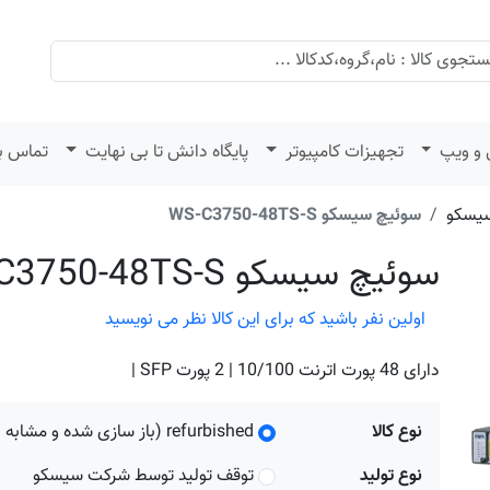
 و ویپ
تجهیزات کامپیوتر
پایگاه دانش تا بی نهایت
تماس با
یسکو
سوئیچ سیسکو WS-C3750-48TS-S
سوئیچ سیسکو WS-C3750-48TS-S
اولین نفر باشید که برای این کالا نظر می نویسید
دارای 48 پورت اترنت 10/100 | 2 پورت SFP |
نوع کالا
refurbished (باز سازی شده و مشابه نو)
نوع تولید
توقف تولید توسط شرکت سیسکو