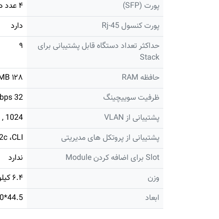
پورت (SFP)
۴ عدد دارد
پورت کنسول Rj-45
دارد
حداکثر تعداد دستگاه قابل پشتیبانی برای
۹
Stack
حافظه RAM
۱۲۸ MB
ظرفیت سوییچینگ
32 Gbps
پشتیبانی از VLAN
1024 , 4K
پشتیبانی از پروتکل های مدیریتی
2c ،CLI
Slot برای اضافه کردن Module
ندارد
وزن
۶.۴ کیلوگرم
ابعاد
44.5*30*4.4 سانتیمتر