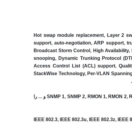
Hot swap module replacement, Layer 2 switching, dynamic IP addre
support, auto-negotiation, ARP support, tr
Broadcast Storm Control, High Availability
snooping, Dynamic Trunking Protocol (DTP)
Access Control List (ACL) support, Qual
StackWise Technology, Per-VLAN Spanning 
این سوئیچ پروتکل های مدیریتی از قبیل SNMP 1, SNMP 2, RMON 1, RMON 2, RMON 3, RMON 9, Telnet, SNMP 3, SNMP 2c, HTTP, HTTPS, TFTP, SSH و ... را
IEEE 802.3, IEEE 802.3u, IEEE 802.3z, IEEE 802.1D, IEEE 