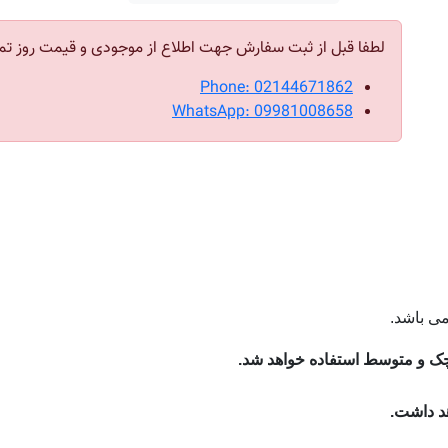
لطفا قبل از ثبت سفارش جهت اطلاع از موجودی و قیمت روز تم
Phone: 02144671862
WhatsApp: 09981008658
چک و متوسط استفاده خواهد شد.