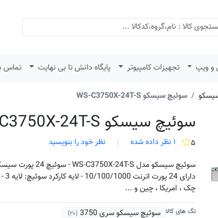
 و ویپ
تجهیزات کامپیوتر
پایگاه دانش تا بی نهایت
تماس با
یسکو
سوئیچ سیسکو WS-C3750X-24T-S
سوئیچ سیسکو WS-C3750X-24T-S
۱ نظر داده شده
نظر خود را بنویسید
۵
دارای 
چک ، امریکا ، چین و ...
تگ های کالا
سوئیچ سیسکو سری 3750
(۲۰)