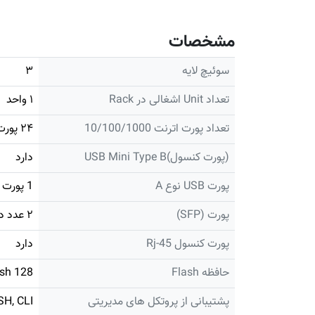
مشخصات
سوئیچ لایه
۳
تعداد Unit اشغالی در Rack
۱ واحد
تعداد پورت اترنت 10/100/1000
۲۴ پورت
(پورت کنسول)USB Mini Type B
دارد
پورت USB نوع A
1 پورت دارد
پورت (SFP)
۲ عدد دارد
پورت کنسول Rj-45
دارد
حافظه Flash
128 MB Flash
پشتیبانی از پروتکل های مدیریتی
H, CLI