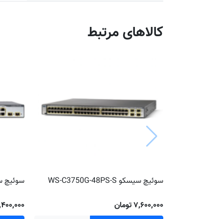
کالاهای مرتبط
سوئیچ سیسکو WS-C3750G-48PS-S
سوئیچ سیسکو S-S
۷٬۶۰۰٬۰۰۰ تومان
۲٬۴۰۰٬۰۰۰ توم