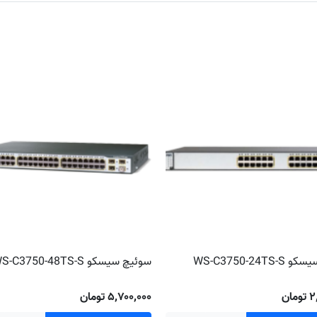
WS-C3750-24T
سوئیچ سیسکو WS-C3750-48TS-S
ان
۵٬۷۰۰٬۰۰۰ تومان