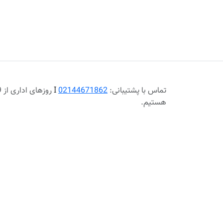
تماس با پشتیبانی:
02144671862
Ι
هستیم.
پرداخت در محل، شهر تهران
ارسال رایگا
اطلاعات
خدمات مشتری
راهنمای خرید از تا بی
کالاهای جدید
نهایت