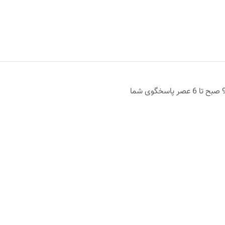
روزهای اداری از 9 صبح تا 6 عصر پاسخگوی شما
ن پُستی بالای 6میلیون تومان
ضمانت اصالت کالا
حساب کاربری شما
ما ر
حساب کاربری من
سفارش های من‌