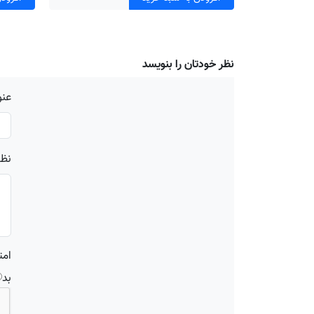
نظر خودتان را بنویسد
عنو
نظر
امت
بد