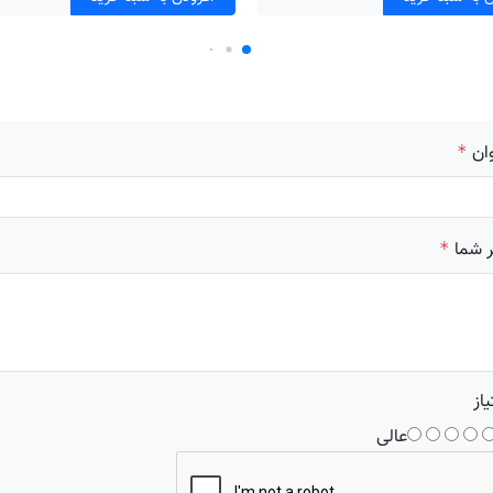
ان
*
 شما
*
یاز
عالی