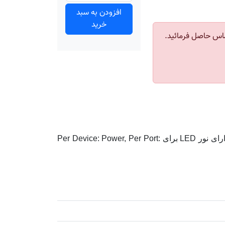
افزودن به سبد
خرید
اس حاصل فرمائید.
• طراحی بدون فن برای کار کردن بی‌صدا • دارای 16 پورت 10/100Mbps Fast Ethernet • دارای پروتکل CSMA/CD • دارای نور LED برای Per Device: Power, Per Port: