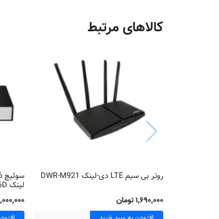
کالاهای مرتبط
روتر بی سیم LTE دی-لینک DWR-M921
لینک DGS-1016D
۱٬۶۹۰٬۰۰۰ تومان
۶٬۰۰۰٬۰۰۰ توم
افزودن به سبد خرید
افزود