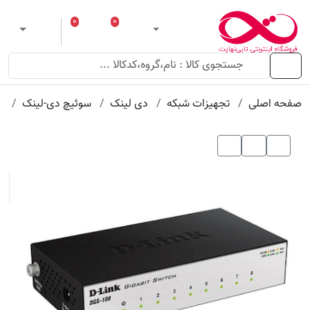
عنوان
مقدار
ویژگی
ویژگی
۰
۰
ورود
لیست مورد علاقه
سبد خرید
 theme
منو
صفحه اصلی
تجهیزات شبکه
دی لینک
سوئیچ دی-لینک
سوئیچ 8 پ