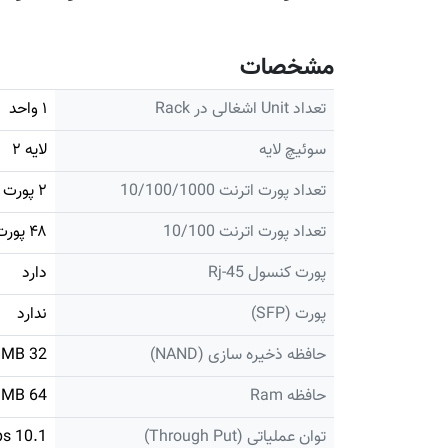
مشخصات
تعداد Unit اشغالی در Rack
۱ واحد
سوئیچ لایه
لایه ۲
تعداد پورت اترنت 10/100/1000
۲ پورت
تعداد پورت اترنت 10/100
۴۸ پورت
پورت کنسول Rj-45
دارد
پورت (SFP)
ندارد
حافظه ذخیره سازی (NAND)
32 MB
حافظه Ram
64 MB
توان عملیاتی (Through Put)
10.1 Mbps