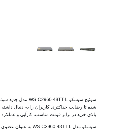
سوئيچ سیسکو 8TT-L
شده تا رضایت حداکثری کاربران را به دنبال داشت
بالای خرید در برابر قیمت مناسب، کارآیی و عملکرد 
سیسکو مدل WS-C2960-48TT-L به عنوان عضوی از خانواده 2960 محصولی مناسب برای پیاده سازی مکانیسمها و امکانات پیشرفته در لایه دو است