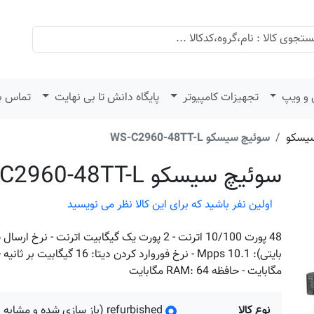
 و ویپ
تجهیزات کامپیوتر
پایگاه دانش تا بی نهایت
تماس با
یسکو
سوئیچ سیسکو WS-C2960-48TT-L
سوئیچ سیسکو WS-C2960-48TT-L
اولین نفر باشید که برای این کالا نظر می نویسید
مگابایت - حافظه RAM: 64 مگابایت
نوع کالا
refurbished (باز سازی شده و مشابه نو)