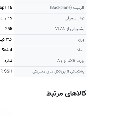
ظرفیت (Backplane)
16 Gbps
توان مصرفی
۴۵ وات
پشتیبانی از VLAN
255
وزن
۳.۶ کیلوگرم
ابعاد
4.4×44.5×23.6 cm
پورت USB نوع A
ندارد
پشتیبانی از پروتکل های مدیریتی
P, SSH
کالاهای مرتبط