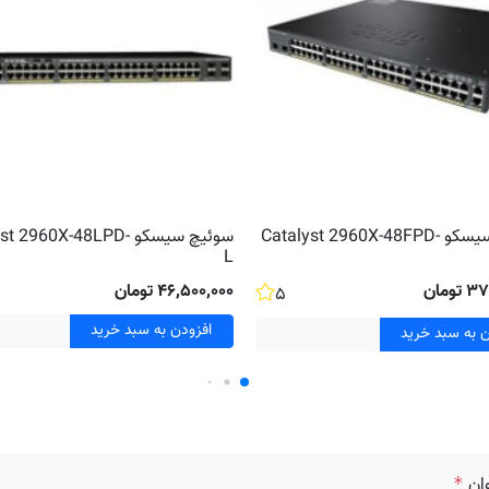
سوئیچ سیسکو Catalyst 2960X-48FPD-
سوئیچ سیسکو  2960X-48LPD
L
ومان
۴۶٬۵۰۰٬۰۰۰ تومان
۵
افزودن به سبد خرید
ن به سبد خرید
ان
*