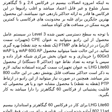
به اینکه امروزه اتصالات بیسیم در فرکانس 2.4 و 5 گیگاهرتز
بسیار شلوغ و غیر قابل اعتماد میباشد و اغلب رادیوها در این
فرکانس ها قادر به ارائه حداکثر بازدهی خود نمیباشند. این محصول
بهترین جایگزین برای غلبه بر محدودیت های فرکانسی با کمترین
هزینه ممکن در مسافت های کوتاه میباشد.
با توجه به سطح دسترسی تعیین شده
Level 3
در سیستم عامل
محصول
از این رادیو میتوانید به عنوان
CPE
(تجهیزات سمت
کاربر) در در ارتباط های
PTMP
(یک نقطه به چند نقطه) بهره گیری
نمائید. در این حالت شما میتوانید محصول
wAP 60G AP
و یا
wAP
60Gx3
را خریداری و به عنوان بخش مرکزی شبکه قرار داده و
سپس با توجه به تعداد نقاط خود (حداکثر 8 دستگاه) از محصول
LHG Lite60 به عنوان تجهیزات سمت گیرنده استفاده نمائید. لازم
به ذکر است حداکثر مسافت قابل پوشش دهی در این حالت 800
متر میباشد. همچنین در صورت نیاز میتوانید از این رادیو در ارتباط
PTP
(نقطه به نقطه) با محصول مشابه خود و یا هر محصولی که
قابلیت پشتیبانی از فرکانس 60 گیگاهرتز را دارا میباشد به کار
بگیرید.
LHG Lite60 برای کار در فرکانس 60 گیگاهرتز
و استاندارد بیسیم
802.11ad آماده شده است. این فناوری برای سرعت فوق العاده