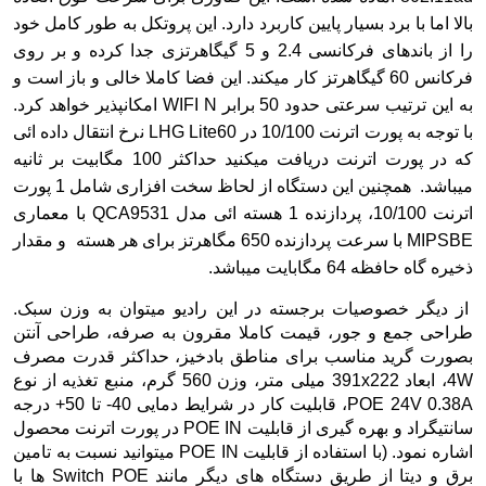
بالا اما با برد بسیار پایین کاربرد دارد. این پروتکل به طور کامل خود
را از باندهای فرکانسی 2.4 و 5 گیگاهرتزی جدا کرده و بر روی
فرکانس 60 گیگاهرتز کار میکند. این فضا کاملا خالی و باز است و
به این ترتیب سرعتی حدود 50 برابر WIFI N امکانپذیر خواهد کرد.
با توجه به
پورت اترنت 10/100 در LHG Lite60 نرخ انتقال داده ائی
که در پورت اترنت دریافت میکنید حداکثر 100 مگابیت بر ثانیه
میباشد. همچنین این دستگاه از لحاظ سخت افزاری شامل 1 پورت
اترنت 10/100، پردازنده 1 هسته ائی مدل QCA9531 با معماری
MIPSBE با سرعت پردازنده 650 مگاهرتز برای هر هسته و مقدار
ذخیره گاه حافظه 64 مگابایت میباشد.
از دیگر خصوصیات برجسته در این رادیو میتوان به وزن سبک.
طراحی جمع و جور، قیمت کاملا مقرون به صرفه، طراحی آنتن
بصورت گرید مناسب برای مناطق بادخیز، حداکثر قدرت مصرف
4W، ابعاد 391x222 میلی متر، وزن 560 گرم، منبع تغذیه از نوع
POE 24V 0.38A، قابلیت کار در شرایط دمایی 40- تا 50+ درجه
سانتیگراد و بهره گیری از قابلیت POE IN در پورت اترنت محصول
اشاره نمود. (با استفاده از قابلیت POE IN میتوانید نسبت به تامین
برق و دیتا از طریق دستگاه های دیگر مانند Switch POE ها با