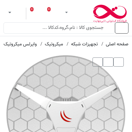
۰
۰
ورود
لیست مورد علاقه
سبد خرید
 theme
منو
صفحه اصلی
تجهیزات شبکه
میکروتیک
وایرلس میکروتیک