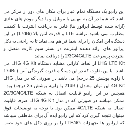
این رادیو یک دستگاه تمام عیار برای مکان های دور از مرکز می
باشد که شما در آن به تنهایی با موبایل و یا دیگر مودم های عادی
(ارائه شده توسط اپراتور ها) قادر به دریافت اینترنت با کیفیت
مطلوب نمی باشید. تراشه LTE و قدرت آنتن بالا (17dBi) در این
دستگاه این امکان را برای شما فراهم می نماید تا به راحتی به دکل
اپراتور های ارائه دهنده اینترنت در بستر سیم کارت متصل و
اینترنت پرسرعت 2/3G/4G/LTE را دریافت نمائید.
LHG LTE Kit از لحاظ کارائی مشابه دستگاه LHG 4G Kit می
باشد . با این تفاوت که در این دستگاه قدرت گیرندگی آنتن ( 17dBi
با زاویه پوشش 25 درجه) می باشد در صورتی که در مدل LHG
4G Kit این توان معادل (21dBi با زاویه پوشش 25 درجه) بود .
همچنین در این رادیو قابلیت اتصال به شبکه 2G/3G/4G/LTE
ممکن میباشد در صورتی که در مدل LHG 4G Kit صرفا قابلیت
اتصال به شبکه 4G/LTE ممکن بود. با توجه به توضیحات فوق
میتوان نتیجه گیری کرد که این رادیو ایده آل برای مناطقی میباشد
که اپراتور ها تجهیزات LTE/4G را بر روی دکل های خود نصب