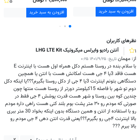
۱۸٬۵۰۰٬۰۰۰ تومان
۲۹٬۵۰۰٬۰۰۰ تومان
۵
افزودن به سبد خرید
افزودن به سبد خرید
نظر‌های کاربران
آنتن رادیو وایرلس میکروتیک LHG LTE Kit
۱
از:
مهمان
تاریخ:
۱۴۰۱/۹/۲۵ ۰:۲۵
با سلام.بنده در روستا هستم دکل همراه اول هست با اینترنت E
هست فاقد 3یا ۴ جی هست امکانش هست با انتن یا همچین
دستگاهی بتونم اینترنت 3یا ۴ جی از دکل روستا بگیرم؟؟؟یا اینکه دکل
دوم تو شهر با فاصله 15کیلومتر دورتر از روستا هست منتها چون
چندین کوه بین روستا و شهر هست قدرت پوشش ۴ جی فقط در
صورتی که مودم رو ۳۰ متر پشت بوم بلند کنی هست راهی داره مودم
رو با استفاده از انتن و همین دستگاه بدون اینکه بخواد 30 متر ببری
بالا اینترنت ۴جی رو بگیرم؟؟؟یعنی قدرت انتن دهی ۴ جی مودم رو
بالا ببرم ???
۲
۰