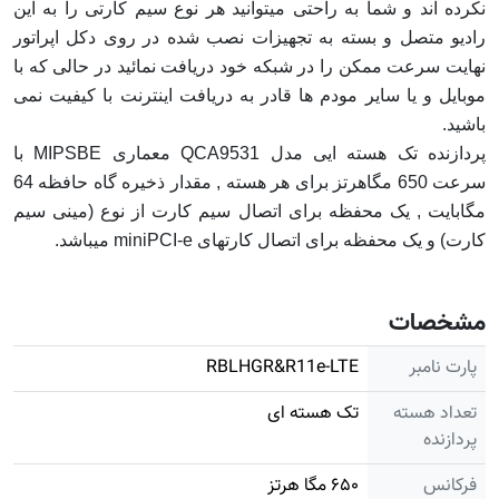
نکرده اند و شما به راحتی میتوانید هر نوع سیم کارتی را به این
رادیو متصل و بسته به تجهیزات نصب شده در روی دکل اپراتور
نهایت سرعت ممکن را در شبکه خود دریافت نمائید در حالی که با
موبایل و یا سایر مودم ها قادر به دریافت اینترنت با کیفیت نمی
باشید.
پردازنده تک هسته ایی مدل QCA9531 معماری MIPSBE با
سرعت 650 مگاهرتز برای هر هسته , مقدار ذخیره گاه حافظه 64
مگابایت , یک محفظه برای اتصال سیم کارت از نوع (مینی سیم
کارت) و یک محفظه برای اتصال کارتهای miniPCI-e میباشد.
مشخصات
پارت نامبر
RBLHGR&R11e-LTE
تعداد هسته
تک هسته ای
پردازنده
فرکانس
۶۵۰ مگا هرتز