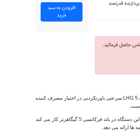
 فرکانس 5GHz Dual chain | آنتن رادیویی با توان 5dBi | پردازنده قدرتمند
افزودن به سبد
خرید
اس حاصل فرمائید.
درست زمانی که مهمترین بخش جدا نشدنی از زندگی هر شخص سرعت انتقال اطلاعات روی اینترنت است، آنتن میکروتیک LHG 5 سرعتی باورنکردنی در اختیار مصرف کننده
است.
MikroTik LHG 5 یا همان میکروتیک LHG 5 یک دستگاه وایرلس قدرتمند ویژه برد طولانی با طراحی پوینت تو پوینت است. این دستگاه در باند فرکانسی 5 گیگاهرتز کار می کند