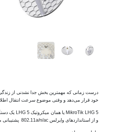
خود قرار می‌دهد و وقتی موضوع سرعت انتقال اطلاعات
و از استانداردهای وایرلس 802.11a/n/ac پشتیبانی می کند و اتصال سریع و قابل اعتمادی را برای طیف گسترده ای از برنامه ها ارائه می دهد.