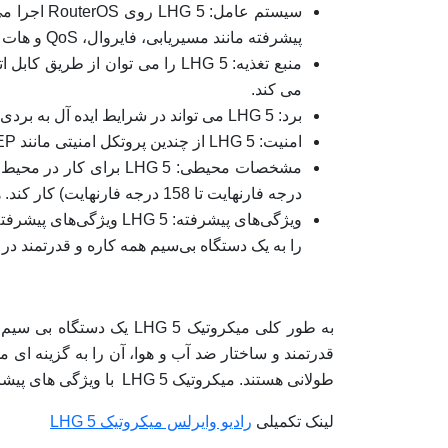
سیستم عام
پیشرفته مانند مسیریابی، فایروال، QoS و هات اسپات و غیره را ارائه می دهد.
می کند.
برد: LHG 5 می تواند در شرایط ایده آل به بردی تا 20 کیلومتر (12.4 مایل) دست یابد که آن را برای پیوندهای وایرلس دوربرد ایده آل می کند.
امنیت: LHG 5 از چندین پروتکل امنیتی مانند WPA/WPA2، WEP و فیلتر آدرس MAC پشتیبانی می‌کند تا از انتقال امن و قابل اعتماد اطلاعات اطمینان حاصل کند.
درجه فارنهایت تا 158 درجه فارنهایت) کار کند. همچنین دارای استاندارد IP65 برای مقاومت در برابر آب و گرد و غبار است.
را به یک دستگاه بی‌سیم همه کاره و قدرتمند در 
به طور کلی میکروتیک G 5
قدرتمند و ساختار ضد آب و هوا، آن را به گزینه ا
طولانی هستند. میکروتیک LHG 5 با ویژگی های پیشرفته و پروتکل های امنیتی خود یک راه حل همه کاره و قابل اعتماد برای طیف گسترده ای از کاربردها است.
لینک تکمیلی
رادیو وایرلس میکروتیک LHG 5