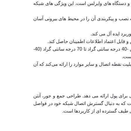
د برای روترها و دستگاه های وایرلس است. این ویژگی های شبکه
 طریق کابل اترنت با استفاده از فناوری PoE (Power over Ethernet) تغذیه کرد که نصب و پیکربندی آن را در محیط های بیرونی آسان
مشخصات محیطی: LHG 5 برای کار در محیط های خشن در فضای باز طراحی شده است و می تواند در دماهای بین -40 درجه سانتی گراد تا 70 درجه سانتی گراد (40-
ه: LHG 5 ویژگی‌های پیشرفته‌ای مانند کنترل پهنای باند، شکل‌دهی ترافیک، پشتیبانی از VLAN، و قابلیت نقطه اتصال و سایر موارد را ارائه می‌کند که آن
بسیار خوبی برای پول ارائه می دهد. طراحی جمع و جور، آنتن
است که به دنبال گسترش اتصال شبکه خود در فواصل