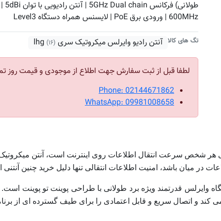
طولانی)
600MHz | ورودی برق PoE | لایسنس همراه دستگاه Level3
تگ های کالا
آنتن رادیو وایرلس میکروتیک سری lhg
(۱۶)
لطفا قبل از ثبت سفارش جهت اطلاع از موجودی و قیمت روز تم
Phone: 02144671862
WhatsApp: 09981008658
 در میان باشد، امنیت اطلاعات انتقالی تنها دلیل خرید چنین آنتنی 