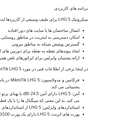
برنامه های کاربردی
میکروتیک LHG 5 برای طیف وسیعی از کاربردها ایده آل است، از جمله:
اتصال ساختمان ها یا سایت های دور افتاده
امکان دسترسی به اینترنت در مناطق روستایی
گسترش پوشش شبکه به مناطق بیرونی
ایجاد پیوندهای نقطه به نقطه برای دوربین های 
ارائه پشتیبان وایرلس برای اپراتورهای تلفن همر
در اینجا برخی از اطلاعات فنی در مورد MikroTik LHG 5 قابل ذکر است:
پشتیبانی می کند.
می کند، به این معنی که سیگنال ها را با یک ق
استانداردهای وایرلس: LHG 5 از استانداردهای وایرلس 802.11a/n/ac پشتیبانی می کند که حداکثر سرعت وایرلس تا 867 مگابیت بر ثانیه را فراهم می کند.
پورت های اترنت: LHG 5 دارای یک پورت 10/100 است که می توان از آن برای انتقال و پیکربندی اطلاعات استفاده کرد.