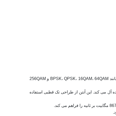
فرکانس و مدولاسیون: MikroTik LHG 5 در باند فرکانسی 5 گیگاهرتز کار می کند و از طرح های مدولاسیون متعدد مانند BPSK، QPSK، 16QAM، 64QAM و 256QAM
ربرد نقطه به نقطه ایده آل می کند. این آنتن از طراحی تک قطبی استفاده