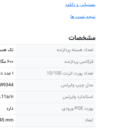
پشتیبانی و دانلود
نتیجه تست ها
مشخصات
تعداد هسته پردازنده
تک هست
فرکانس پردازنده
۶۰۰ مگاهرتز
تعداد پورت اترنت 10/100
۱ عدد دارد
مدل چیپ وایرلس
AR9344
استاندارد وایرلس
.11a/n
پورت POE ورودی
دارد
ابعاد
145 mm