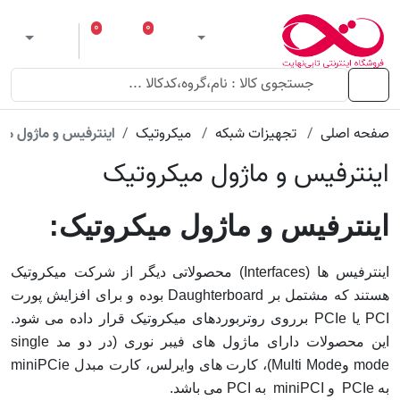
۰
۰
ورود
لیست مورد علاقه
سبد خرید
 theme
منو
صفحه اصلی
تجهیزات شبکه
میکروتیک
اینترفیس و ماژول می
اینترفیس و ماژول میکروتیک
اینترفیس و ماژول میکروتیک:
اینترفیس ها (Interfaces) محصولاتی دیگر از شرکت میکروتیک
هستند که مشتمل بر Daughterboard بوده و برای افزایش پورت
PCI یا PCIe برروی روتربوردهای میکروتیک قرار داده می شود.
این محصولات دارای ماژول های فیبر نوری (در دو مد single
mode وMulti Mode)، کارت های وایرلس، کارت مبدل miniPCie
به PCIe و miniPCI به PCI می باشد.