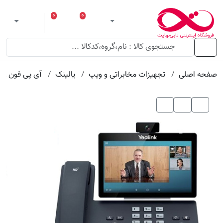
عنوان
مقدار
ویژگی
ویژگی
۰
۰
ورود
لیست مورد علاقه
سبد خرید
 theme
منو
صفحه اصلی
تجهیزات مخابراتی و ویپ
یالینک
آی پی فون وی