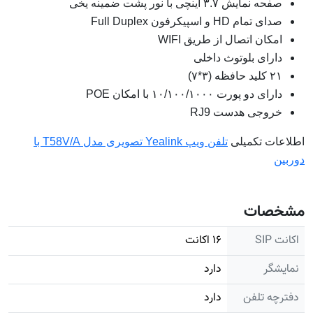
صفحه نمایش ۳.۷ اینچی با نور پشت ضمینه یخی
صدای تمام HD و اسپیکرفون Full Duplex
امکان اتصال از طریق WIFI
دارای بلوتوث داخلی
۲۱ کلید حافظه (۳*۷)
دارای دو پورت ۱۰/۱۰۰/۱۰۰۰ با امکان POE
خروجی هدست RJ9
اطلاعات تکمیلی
تلفن ویپ Yealink تصویری مدل T58V/A با
دوربین
مشخصات
اکانت SIP
۱۶ اکانت
نمایشگر
دارد
دفترچه تلفن
دارد