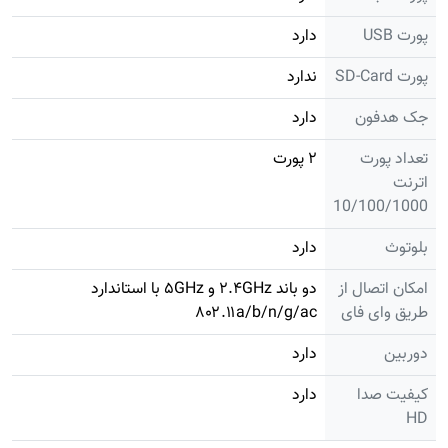
پورت USB
دارد
پورت SD-Card
ندارد
جک هدفون
دارد
تعداد پورت
۲ پورت
اترنت
10/100/1000
بلوتوث
دارد
امکان اتصال از
دو باند ۲.۴GHz و ۵GHz با استاندارد
طریق وای فای
۸۰۲.۱۱a/b/n/g/ac
دوربین
دارد
کیفیت صدا
دارد
HD