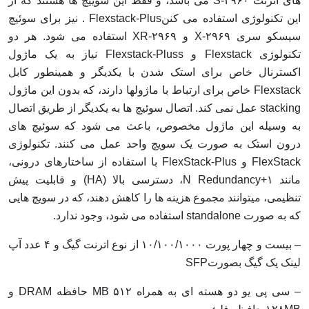
های اترنت ۲۹۶۰-S می باشد، و فقط این سوییچ ها هستند که از
این تکنولوژی استفاده می کننFlexstack-Plus . نیز برای سوئیچ
سیسکو سری ۲۹۶۹-X و ۲۹۶۹-XR استفاده می شود. هر دو
تکنولوژی Flexstack و Flexstack-Pluss نیاز به یک ماژول
اکسترنال خاص برای استک شدن با یکدیگر و همینطور کابل
Flexstack خاص برای ارتباط با ماژولها دارند، که بدون این ماژول
stacking عمل نمی کند. اتصال سوئیچ ها به یکدیگر از طریق اتصال
به وسیله این ماژول مخصوص، باعث می شود که سوئیچ های
درون استک به صورت یک سویچ واحد عمل می کنند. تکنولوژی
FlexStack و FlexStack-Plus با استفاده از ساختارهای درونی،
مانند ۱+N Redundancy، دسترسی بالا (HA) و قابلیت پیش
تنظیمی، میتوانند مجموع هزینه ها را کاهش دهند، که در سویچ هایی
که به صورت standalone استفاده می شود، وجود ندارد.
– بیست و چهار پورت ۱۰/۱۰۰/۱۰۰۰ از نوع اترنت گیگ و ۴ عدد آپ
لینک یک گیگ بصورتSFP
– سی پی یو دو هسته ای به همراه ۵۱۲ MB حافظه DRAM و