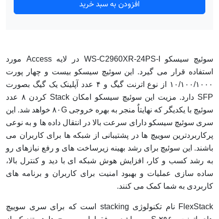
افزودن به سبد خرید
سوئیچ سیسکو WS-C2960XR-24PS-I در لایه Access مورد
استفاده قرار می گیرد. این سوئیچ سیسکو بیست و چهار پورت
۱۰/۱۰۰/۱۰۰۰ از نوع اترنت گیگ و ۴ عدد آپلینک یک گیگ بصورت
SFP دارد. مزیت این سوئیچ سیسکو امکان Stack کردن ۸ عدد
سوئیچ با یکدیگر که نهایتاٌ منجر به بهره خروجی ۸۰G خواهد شد. این
سری سوئیچ سیسکو دارای سرعت بالا در انتقال داده ها و به نوعی
پرکاربردترین سوییچ ها در پشتیبانی از شبکه ها برای کاربران می
باشند. این سوئیچ برای رشد بهینه زیرساخت های و رفع نیازهای رو
به رشد کسب و کار، افزایش هوش شبکه ای با دید و کنترل بالا،
ساده سازی عملیات و بهبود امنیت برای کاربران و برنامه های
کاربردی به شما کمک می کنند.
FlexStack نام تکنولوژی stacking است که برای سری سوییچ