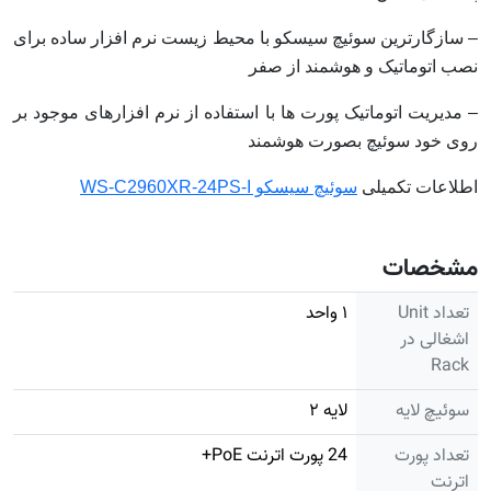
– سازگارترین سوئیچ سیسکو با محیط زیست نرم افزار ساده برای
نصب اتوماتیک و هوشمند از صفر
– مدیریت اتوماتیک پورت ها با استفاده از نرم افزارهای موجود بر
روی خود سوئیچ بصورت هوشمند
اطلاعات تکمیلی
سوئیچ سیسکو WS-C2960XR-24PS-I
مشخصات
تعداد Unit
۱ واحد
اشغالی در
Rack
سوئیچ لایه
لایه ۲
تعداد پورت
24 پورت اترنت PoE+
اترنت