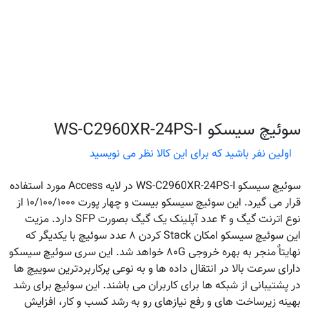
سوئیچ سیسکو WS-C2960XR-24PS-I
اولین نفر باشید که برای این کالا نظر می نویسید
سوئیچ سیسکو WS-C2960XR-24PS-I در لایه Access مورد استفاده
قرار می گیرد. این سوئیچ سیسکو بیست و چهار پورت ۱۰/۱۰۰/۱۰۰۰ از
نوع اترنت گیگ و ۴ عدد آپلینک یک گیگ بصورت SFP دارد. مزیت
این سوئیچ سیسکو امکان Stack کردن ۸ عدد سوئیچ با یکدیگر که
نهایتاٌ منجر به بهره خروجی ۸۰G خواهد شد. این سری سوئیچ سیسکو
دارای سرعت بالا در انتقال داده ها و به نوعی پرکاربردترین سوییچ ها
در پشتیبانی از شبکه ها برای کاربران می باشند. این سوئیچ برای رشد
بهینه زیرساخت های و رفع نیازهای رو به رشد کسب و کار، افزایش